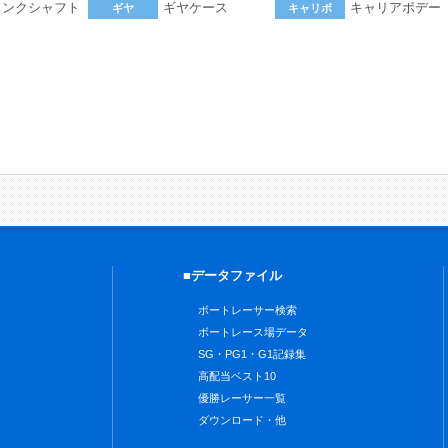
ランクシャフト
ギヤケース
キャリアボデー
ギヤ
キャリボ
。
■データファイル
ボートレーサー検索
ボートレース場データ
SG・PG1・G1記録集
高配当ベスト10
優勝レーサー一覧
ダウンロード・他