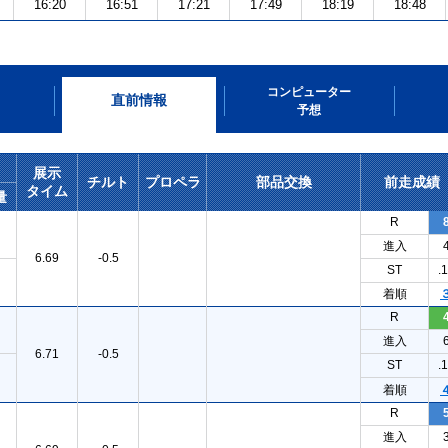
16:20
16:51
17:21
17:49
18:19
18:48
コンピューター
直前情報
予想
展示
チルト
プロペラ
部品交換
前走成績
タイム
量
R
進入
6.69
-0.5
ST
.
着順
R
進入
6.71
-0.5
ST
.
着順
R
進入