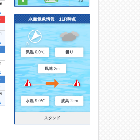
6
.26
08
４
水面気象情報 11R時点
6
3
21
４
7
気温
0.0℃
曇り
4
11
風速
2m
２
3
5
39
水温
9.0℃
波高
2cm
５
スタンド