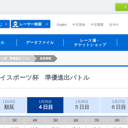
ネ
む
レーサー検索
English
中文简体
中文繁體
한국어
レース場・
ール
データファイル
チケットショップ
ーツ杯 準優進出バトル
直前情報
イスポーツ杯 準優進出バトル
1月24日
1月25日
1月26日
1月27日
順延
４日目
５日目
６日目
3R
4R
5R
6R
7R
8R