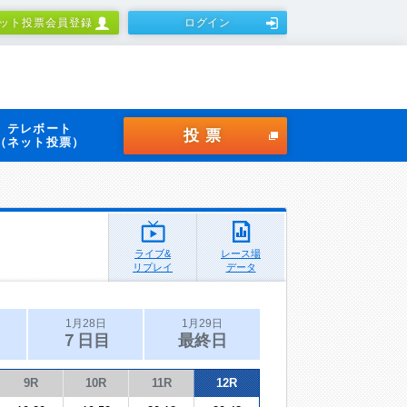
ット投票会員登録
ログイン
テレボート
投票
（ネット投票）
ライブ&
レース場
リプレイ
データ
1月28日
1月29日
７日目
最終日
9R
10R
11R
12R