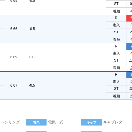
6.69
-0.5
ST
.
着順
R
進入
6.66
-0.5
ST
.
着順
R
進入
6.69
0.0
ST
.
着順
R
進入
6.67
-0.5
ST
.
着順
ストンリング
電気一式
キャブレター
電気
キャブ