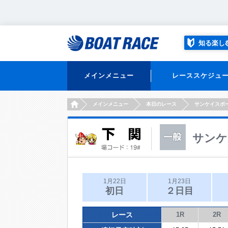
知る楽し
メインメニュー
レーススケジュ
HOME
メインメニュー
本日のレース
サンケイスポ
サンケ
1月22日
1月23日
初日
２日目
レース
1R
2R