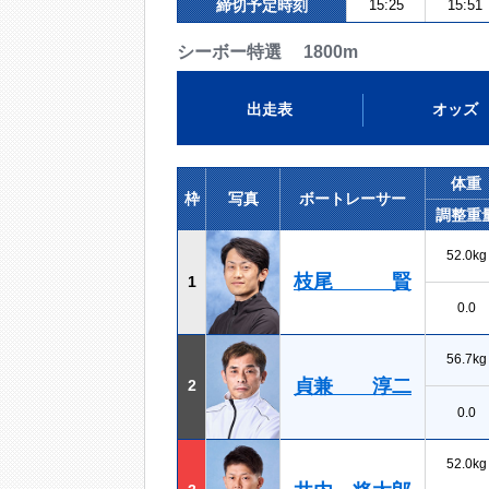
締切予定時刻
15:25
15:51
シーボー特選 1800m
出走表
オッズ
体重
枠
写真
ボートレーサー
調整重
52.0kg
枝尾 賢
1
0.0
56.7kg
貞兼 淳二
2
0.0
52.0kg