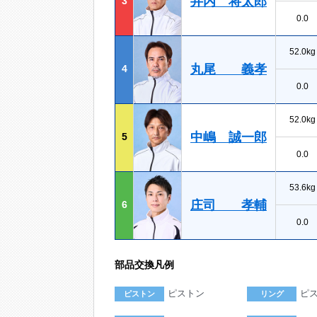
井内 将太郎
3
0.0
52.0kg
丸尾 義孝
4
0.0
52.0kg
中嶋 誠一郎
5
0.0
53.6kg
庄司 孝輔
6
0.0
部品交換凡例
ピストン
ピ
ピストン
リング