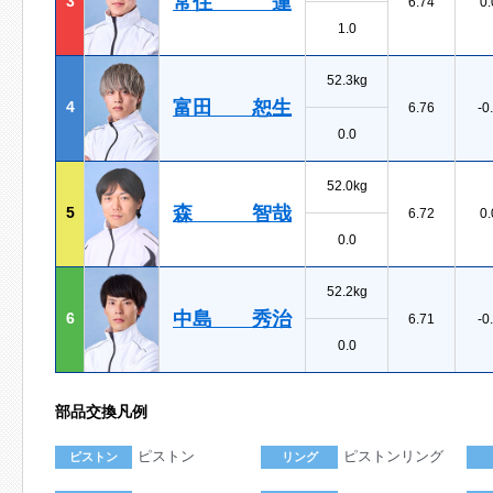
常住 蓮
3
6.74
0.
1.0
52.3kg
富田 恕生
4
6.76
-0
0.0
52.0kg
森 智哉
5
6.72
0.
0.0
52.2kg
中島 秀治
6
6.71
-0
0.0
部品交換凡例
ピストン
ピストンリング
ピストン
リング