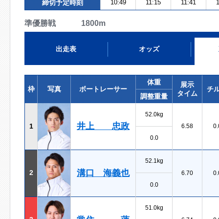
締切予定時刻
10:49
11:15
11:41
1
準優勝戦 1800m
出走表
オッズ
体重
展示
枠
写真
ボートレーサー
チ
タイム
調整重量
52.0kg
井上 忠政
1
6.58
0.
0.0
52.1kg
溝口 海義也
2
6.70
0.
0.0
51.0kg