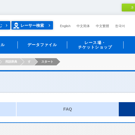
ネ
む
レーサー検索
English
中文简体
中文繁體
한국어
レース場・
ール
データファイル
チケットショップ
用語辞典
す
スタート
FAQ