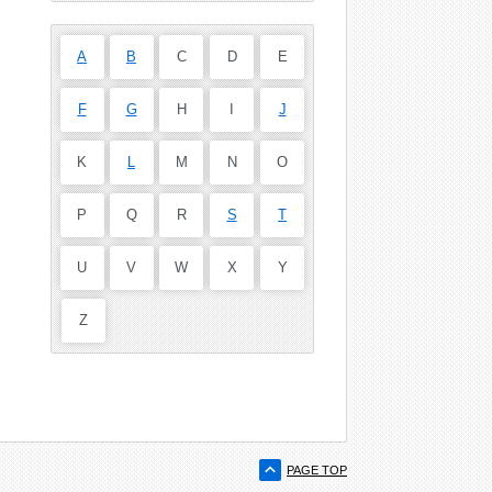
A
B
C
D
E
F
G
H
I
J
K
L
M
N
O
P
Q
R
S
T
U
V
W
X
Y
Z
PAGE TOP