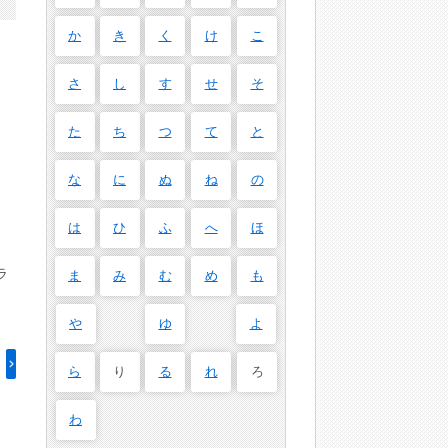
か
き
く
け
こ
さ
し
す
せ
そ
た
ち
つ
て
と
な
に
ぬ
ね
の
は
ひ
ふ
へ
ほ
ラ
ま
み
む
め
も
や
ゆ
よ
ら
り
る
れ
ろ
わ