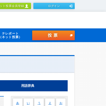
ット投票会員登録
ログイン
テレボート
投票
（ネット投票）
用語辞典
あ
い
う
え
お