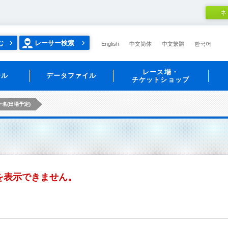
ネ
む
レーサー検索
English
中文简体
中文繁體
한국어
レース場・
ール
データファイル
チケットショップ
名(出場予定)
を表示できません。