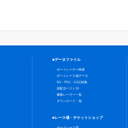
■データファイル
ボートレーサー検索
ボートレース場データ
SG・PG1・G1記録集
高配当ベスト10
優勝レーサー一覧
ダウンロード・他
■レース場・チケットショップ
ボートレース場