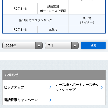
越前三国
R9.7.3～8
ボートレース企業団
丸 亀
第14回 ウエスタンヤング
（ナイター）
R9.7.3～8
丸亀市
検索
お知らせ
レース場・ボートレースチケ
ピックアップ
ットショップ
電話投票キャンペーン