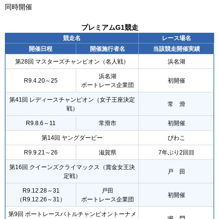
同時開催
プレミアムG1競走
競走名
レース場名
開催日程
開催施行者名
当該競走開催実績
第28回 マスターズチャンピオン（名人戦）
浜名湖
浜名湖
R9.4.20～25
初開催
ボートレース企業団
第41回 レディースチャンピオン（女子王座決定
常 滑
戦）
R9.8.6～11
常滑市
初開催
第14回 ヤングダービー
びわこ
R9.9.21～26
滋賀県
7年ぶり2回目
第16回 クイーンズクライマックス（賞金女王決
戸 田
定戦）
R9.12.28～31
戸田
初開催
（R9.12.26～31）
ボートレース企業団
第9回 ボートレースバトルチャンピオントーナメ
鳴 門