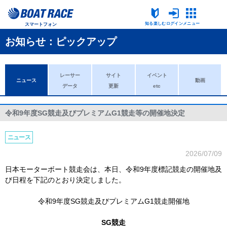
知る楽しむ
ログイン
メニュー
スマートフォン
お知らせ：ピックアップ
レーサー
サイト
イベント
ニュース
動画
データ
更新
etc
令和9年度SG競走及びプレミアムG1競走等の開催地決定
ニュース
2026/07/09
日本モーターボート競走会は、本日、令和9年度標記競走の開催地及
び日程を下記のとおり決定しました。
令和9年度SG競走及びプレミアムG1競走開催地
SG競走