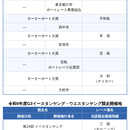
東京都六市
―
ボートレース事業組合
モーターボート大賞
平和島
―
府中市
モーターボート大賞
常 滑
―
常滑市
モーターボート大賞
宮 島
宮島
―
ボートレース企業団
大 村
モーターボート大賞
（ナイター）
―
大村市
令和9年度G3イースタンヤング・ウエスタンヤング競走開催地
競走名
レース場名
開催日程
開催施行者名
当該競走開催実績
三 国
第14回 イースタンヤング
（モーニング）