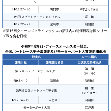
ント
R10.1.27～30
鳴門市
6年ぶり2回目
第4回 スピードクイーンメモリアル
尼 崎
R10.2.22～27
尼崎市
初開催
※第16回クイーンズクライマックスの括弧内の開催日程は同シリー
ズ戦を含む日程
令和9年度G2レディースオールスター競走、
全国ボートレース甲子園競走及びモーターボート大賞競走開催地
競走名
レース場名
開催日程
開催施行者名
当該競走開催実績
福 岡
第12回 レディースオールスター
（薄 暮）
R9.5.4～9
福岡市
初開催
桐 生
第9回 全国ボートレース甲子園
（ナイター）
R9.7.14～19
みどり市
初開催
モーターボート大賞
江戸川