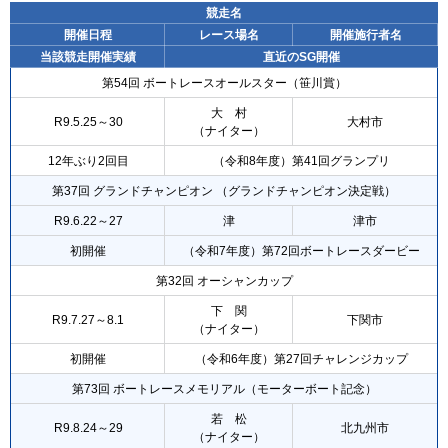
競走名
開催日程
レース場名
開催施行者名
当該競走開催実績
直近のSG開催
第54回 ボートレースオールスター（笹川賞）
大 村
R9.5.25～30
大村市
（ナイター）
12年ぶり2回目
（令和8年度）第41回グランプリ
第37回 グランドチャンピオン （グランドチャンピオン決定戦）
R9.6.22～27
津
津市
初開催
（令和7年度）第72回ボートレースダービー
第32回 オーシャンカップ
下 関
R9.7.27～8.1
下関市
（ナイター）
初開催
（令和6年度）第27回チャレンジカップ
第73回 ボートレースメモリアル（モーターボート記念）
若 松
R9.8.24～29
北九州市
（ナイター）