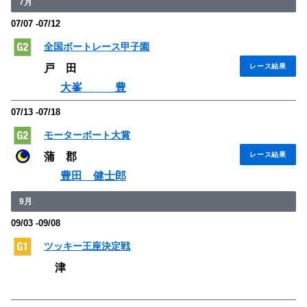
7月
07/07 -07/12
全国ボートレース甲子園
戸 田
レース結果
大峯 豊
07/13 -07/18
モーターボート大賞
蒲 郡
レース結果
豊田 健士郎
9月
09/03 -09/08
ツッキー王座決定戦
津