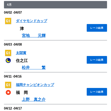
4月
04/02 -04/07
ダイヤモンドカップ
津
レース結果
宮地 元輝
04/03 -04/08
太閤賞
住之江
レース結果
松井 繁
04/11 -04/16
福岡チャンピオンカップ
福 岡
レース結果
上野 真之介
04/12 -04/17