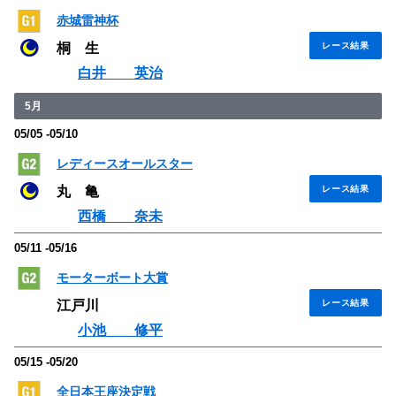
赤城雷神杯
桐 生
レース結果
白井 英治
5月
05/05 -05/10
レディースオールスター
丸 亀
レース結果
西橋 奈未
05/11 -05/16
モーターボート大賞
江戸川
レース結果
小池 修平
05/15 -05/20
全日本王座決定戦