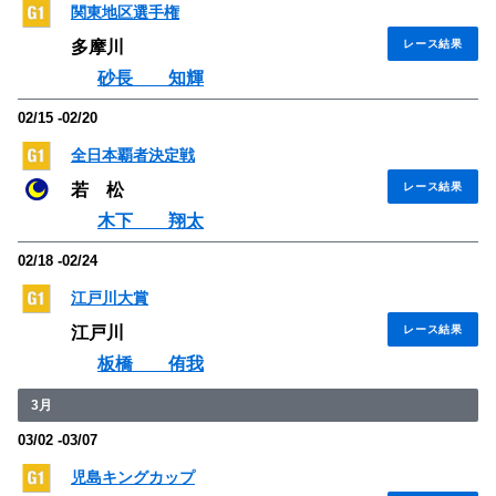
関東地区選手権
多摩川
レース結果
砂長 知輝
02/15 -02/20
全日本覇者決定戦
若 松
レース結果
木下 翔太
02/18 -02/24
江戸川大賞
江戸川
レース結果
板橋 侑我
3月
03/02 -03/07
児島キングカップ