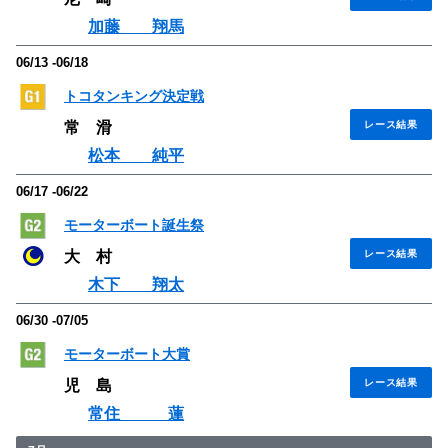
加藤 翔馬
06/13 -06/18
トコタンキング決定戦
常 滑
レース結果
松本 純平
06/17 -06/22
モーターボート誕生祭
大 村
レース結果
木下 翔太
06/30 -07/05
モーターボート大賞
児 島
レース結果
常住 蓮