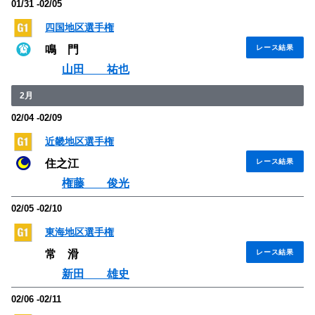
01/31 -02/05
四国地区選手権
鳴 門
レース結果
山田 祐也
2月
02/04 -02/09
近畿地区選手権
住之江
レース結果
権藤 俊光
02/05 -02/10
東海地区選手権
常 滑
レース結果
新田 雄史
02/06 -02/11