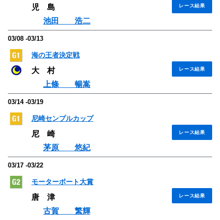
児 島
レース結果
池田 浩二
03/08 -03/13
海の王者決定戦
大 村
レース結果
上條 暢嵩
03/14 -03/19
尼崎センプルカップ
尼 崎
レース結果
茅原 悠紀
03/17 -03/22
モーターボート大賞
唐 津
レース結果
古賀 繁輝