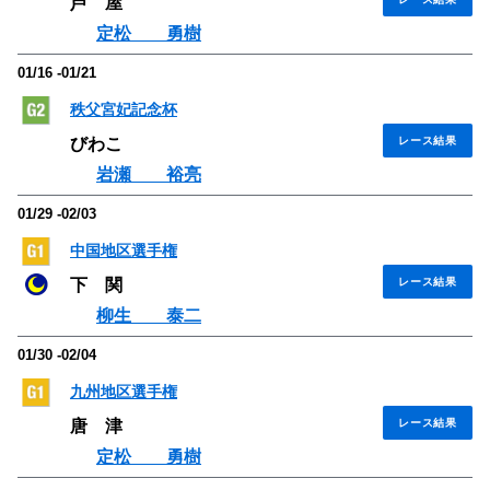
芦 屋
定松 勇樹
01/16 -01/21
秩父宮妃記念杯
びわこ
レース結果
岩瀬 裕亮
01/29 -02/03
中国地区選手権
下 関
レース結果
柳生 泰二
01/30 -02/04
九州地区選手権
唐 津
レース結果
定松 勇樹