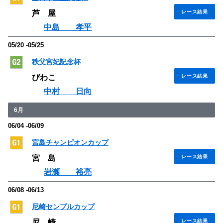
芦 屋
レース結果
中島 孝平
05/20 -05/25
秩父宮妃記念杯
びわこ
レース結果
中村 日向
6月
06/04 -06/09
宮島チャンピオンカップ
宮 島
レース結果
岩瀬 裕亮
06/08 -06/13
尼崎センプルカップ
尼 崎
レース結果