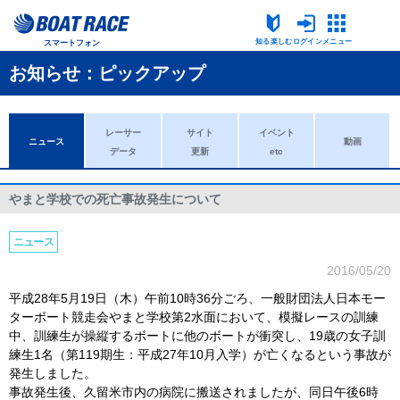
知る楽しむ
ログイン
メニュー
スマートフォン
お知らせ：ピックアップ
レーサー
サイト
イベント
ニュース
動画
データ
更新
etc
やまと学校での死亡事故発生について
ニュース
2016/05/20
平成28年5月19日（木）午前10時36分ごろ、一般財団法人日本モー
ターボート競走会やまと学校第2水面において、模擬レースの訓練
中、訓練生が操縦するボートに他のボートが衝突し、19歳の女子訓
練生1名（第119期生：平成27年10月入学）が亡くなるという事故が
発生しました。
事故発生後、久留米市内の病院に搬送されましたが、同日午後6時