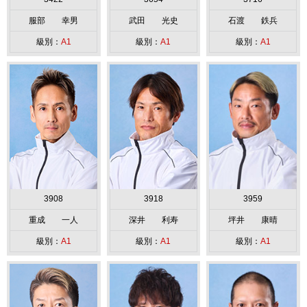
服部 幸男
武田 光史
石渡 鉄兵
級別：
A1
級別：
A1
級別：
A1
3908
3918
3959
重成 一人
深井 利寿
坪井 康晴
級別：
A1
級別：
A1
級別：
A1