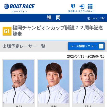
知る楽しむ
ログイン
メニュー
スマートフォン
福 岡
場コード：22#
福岡チャンピオンカップ開設７２周年記念
競走
出場予定レーサー一覧
レース情報メニュー
2025/04/13 - 2025/04/18
3422
3654
3716