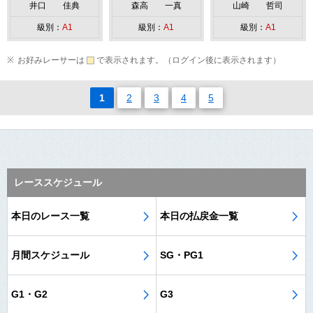
井口 佳典
森高 一真
山崎 哲司
級別：
A1
級別：
A1
級別：
A1
お好みレーサーは
で表示されます。（ログイン後に表示されます）
1
2
3
4
5
レーススケジュール
本日のレース一覧
本日の払戻金一覧
月間スケジュール
SG・PG1
G1・G2
G3