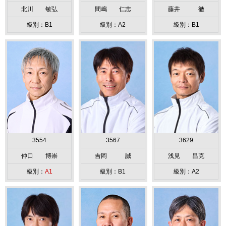
北川 敏弘
間嶋 仁志
藤井 徹
級別：B1
級別：A2
級別：B1
3554
3567
3629
仲口 博崇
吉岡 誠
浅見 昌克
級別：
A1
級別：B1
級別：A2