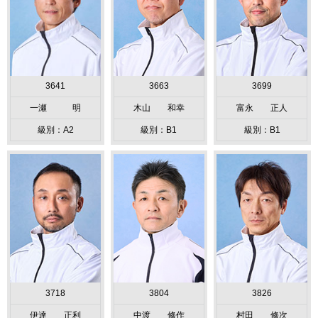
3641
3663
3699
一瀬 明
木山 和幸
富永 正人
級別：A2
級別：B1
級別：B1
3718
3804
3826
伊達 正利
中渡 修作
村田 修次