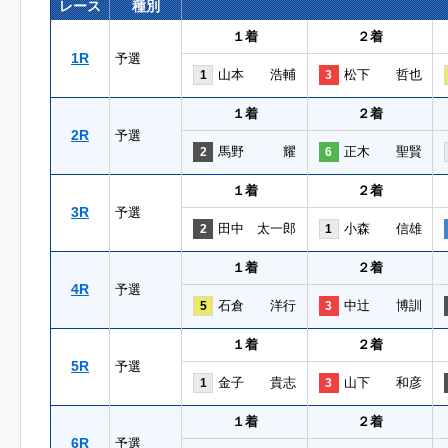
レース
種別
１着
２着
1R
予選
山本 浩輔
松下 哲也
1
3
１着
２着
2R
予選
馬野 耀
正木 聖賢
2
6
１着
２着
3R
予選
田中 太一郎
小森 信雄
2
1
１着
２着
4R
予選
石倉 洋行
中辻 博訓
5
3
１着
２着
5R
予選
金子 貴志
山下 和彦
1
3
１着
２着
6R
予選