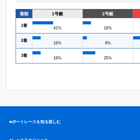
着順
1号艇
2号艇
1着
41%
16%
2着
16%
8%
3着
16%
25%
■ボートレースを知る楽しむ