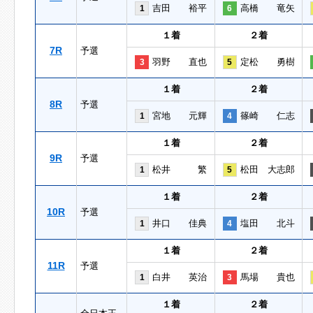
吉田 裕平
高橋 竜矢
1
6
１着
２着
7R
予選
羽野 直也
定松 勇樹
3
5
１着
２着
8R
予選
宮地 元輝
篠崎 仁志
1
4
１着
２着
9R
予選
松井 繁
松田 大志郎
1
5
１着
２着
10R
予選
井口 佳典
塩田 北斗
1
4
１着
２着
11R
予選
白井 英治
馬場 貴也
1
3
１着
２着