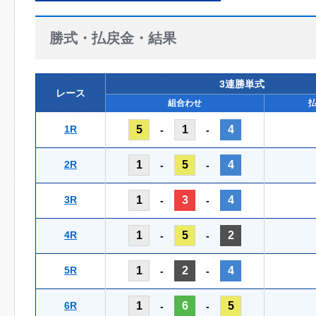
勝式・払戻金・結果
3連勝単式
レース
組合わせ
1R
5
1
4
-
-
2R
1
5
4
-
-
3R
1
3
4
-
-
4R
1
5
2
-
-
5R
1
2
4
-
-
6R
1
6
5
-
-