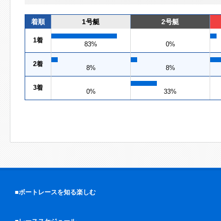
着順
1号艇
2号艇
1着
83%
0%
2着
8%
8%
3着
0%
33%
■ボートレースを知る楽しむ