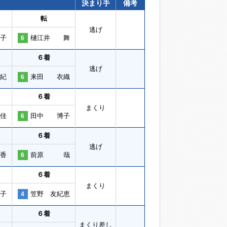
決まり手
備考
転
逃げ
子
樋江井 舞
6
６着
逃げ
紀
来田 衣織
6
６着
まくり
佳
田中 博子
6
６着
逃げ
香
前原 哉
6
６着
まくり
子
笠野 友紀恵
4
６着
まくり差し