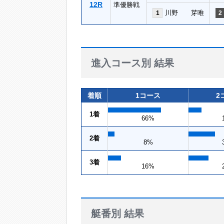
12R
準優勝戦
川野 芽唯
1
2
進入コース別 結果
着順
1コース
2
1着
66%
2着
8%
3着
16%
艇番別 結果