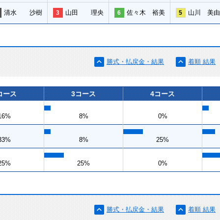
清水 沙樹
山田 理央
佐々木 裕美
山川 美由
3
6
5
勝式・払戻金・結果
着順 結果
コース
3コース
4コース
16%
8%
0%
33%
8%
25%
25%
25%
0%
勝式・払戻金・結果
着順 結果