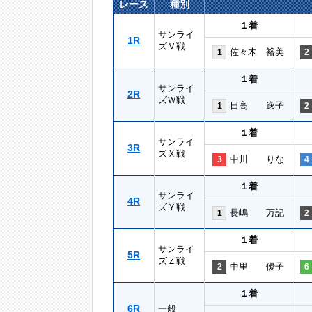
レース
種別
１着
サンライ
1R
ズＶ戦
佐々木 裕美
1
2
１着
サンライ
2R
ズＷ戦
日高 逸子
1
2
１着
サンライ
3R
ズＸ戦
中川 りな
3
4
１着
サンライ
4R
ズＹ戦
長嶋 万記
1
2
１着
サンライ
5R
ズＺ戦
中里 優子
2
6
１着
6R
一般