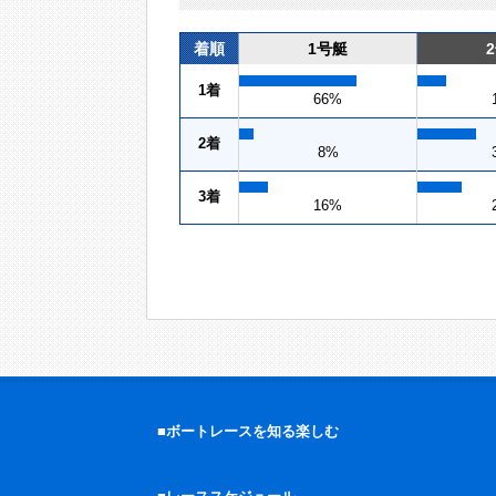
着順
1号艇
1着
66%
2着
8%
3着
16%
■ボートレースを知る楽しむ