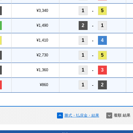
1
5
¥3,340
-
2
1
¥1,490
-
1
4
¥1,410
-
1
5
¥2,730
-
1
3
¥1,360
-
1
2
¥860
-
勝式・払戻金・結果
着順 結果