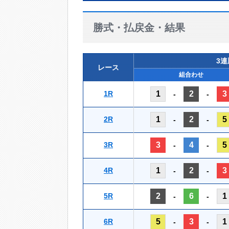
勝式・払戻金・結果
3
レース
組合わせ
1R
1
2
3
-
-
2R
1
2
5
-
-
3R
3
4
5
-
-
4R
1
2
3
-
-
5R
2
6
1
-
-
6R
5
3
1
-
-