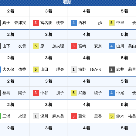
着順
２着
３着
４着
５着
真子 奈津実
冨名腰 桃奈
西村 歩
中里 優
3
4
5
２着
３着
４着
５着
山下 友貴
原 加央理
宮崎 安奈
山川 美由
5
3
4
２着
３着
４着
５着
大久保 佑香
山田 理央
海野 ゆかり
武井 莉里
5
1
2
２着
３着
４着
５着
福島 陽子
中谷 朋子
武藤 綾子
中尾 優
3
5
4
２着
３着
４着
５着
三浦 永理
深川 麻奈美
藤堂 里香
鈴木 祐美
1
3
5
２着
３着
４着
５着