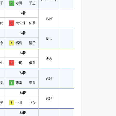
子
寺田 千恵
6
６着
逃げ
穂
大久保 佑香
3
６着
差し
奈
福島 陽子
5
６着
抜き
生
中尾 優香
3
６着
逃げ
美
藤堂 里香
6
６着
逃げ
子
中川 りな
5
６着