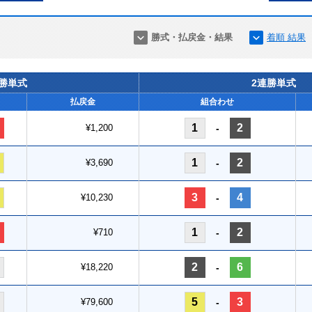
勝式・払戻金・結果
着順 結果
連勝単式
2連勝単式
払戻金
組合わせ
1
2
¥1,200
-
1
2
¥3,690
-
3
4
¥10,230
-
1
2
¥710
-
2
6
¥18,220
-
5
3
¥79,600
-