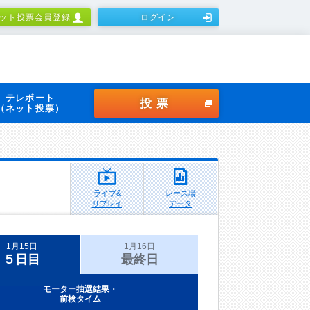
ット投票会員登録
ログイン
テレボート
投票
（ネット投票）
ライブ&
レース場
リプレイ
データ
1月15日
1月16日
５日目
最終日
モーター抽選結果・
前検タイム