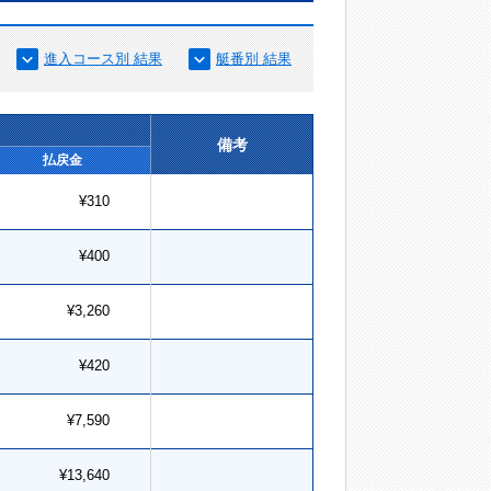
進入コース別 結果
艇番別 結果
備考
払戻金
¥310
¥400
¥3,260
¥420
¥7,590
¥13,640