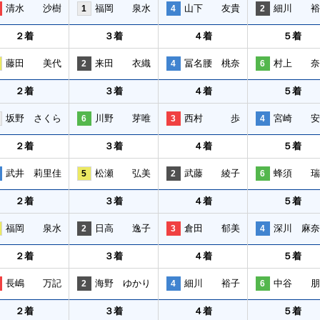
清水 沙樹
福岡 泉水
山下 友貴
細川 裕
1
4
2
２着
３着
４着
５着
藤田 美代
来田 衣織
冨名腰 桃奈
村上 奈
2
4
6
２着
３着
４着
５着
坂野 さくら
川野 芽唯
西村 歩
宮崎 安
6
3
4
２着
３着
４着
５着
武井 莉里佳
松瀬 弘美
武藤 綾子
蜂須 瑞
5
2
6
２着
３着
４着
５着
福岡 泉水
日高 逸子
倉田 郁美
深川 麻奈
2
3
4
２着
３着
４着
５着
長嶋 万記
海野 ゆかり
細川 裕子
中谷 朋
2
4
6
２着
３着
４着
５着