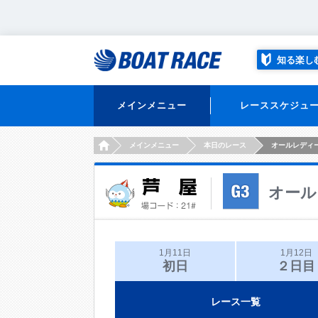
知る楽し
メインメニュー
レーススケジュ
HOME
メインメニュー
本日のレース
オールレディ
オール
1月11日
1月12日
初日
２日目
レース一覧