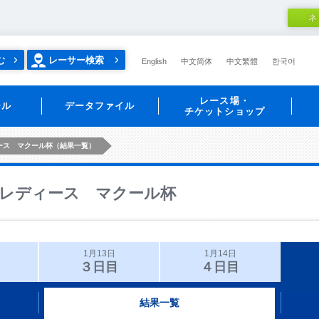
ネ
む
レーサー検索
English
中文简体
中文繁體
한국어
レース場・
ール
データファイル
チケットショップ
ース マクール杯（結果一覧）
レディース マクール杯
1月13日
1月14日
３日目
４日目
結果一覧