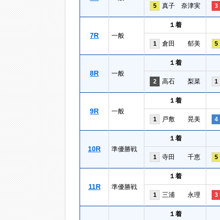
真子 奈津実
5
3
１着
7R
一般
倉田 郁美
1
5
１着
8R
一般
高石 梨菜
2
1
１着
9R
一般
戸敷 晃美
1
4
１着
10R
準優勝戦
寺田 千恵
1
5
１着
11R
準優勝戦
三浦 永理
1
3
１着