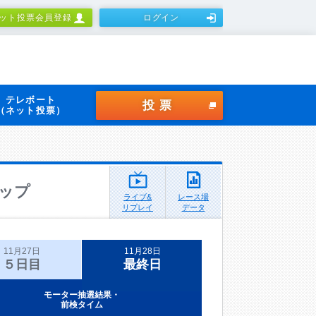
ット投票会員登録
ログイン
テレボート
投票
（ネット投票）
ップ
ライブ&
レース場
リプレイ
データ
11月27日
11月28日
５日目
最終日
モーター抽選結果・
前検タイム