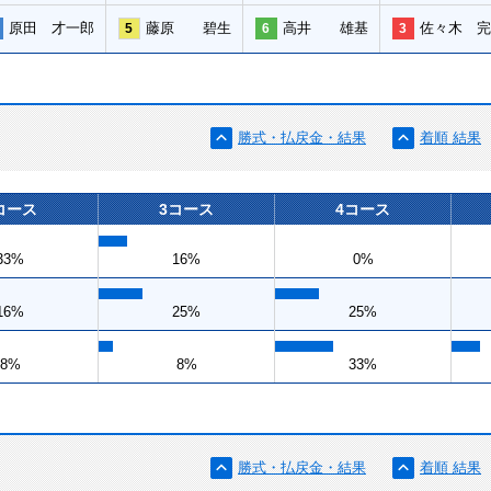
原田 才一郎
藤原 碧生
高井 雄基
佐々木 完
5
6
3
勝式・払戻金・結果
着順 結果
コース
3コース
4コース
33%
16%
0%
16%
25%
25%
8%
8%
33%
勝式・払戻金・結果
着順 結果