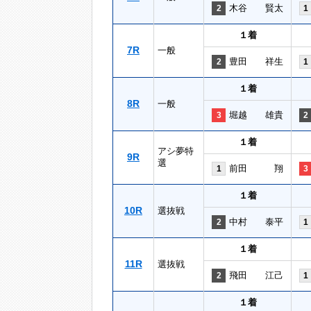
木谷 賢太
2
1
１着
7R
一般
豊田 祥生
2
1
１着
8R
一般
堀越 雄貴
3
2
１着
アシ夢特
9R
選
前田 翔
1
3
１着
10R
選抜戦
中村 泰平
2
1
１着
11R
選抜戦
飛田 江己
2
1
１着