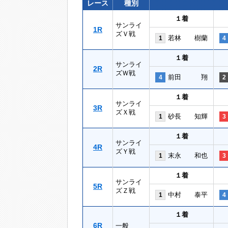
レース
種別
１着
サンライ
1R
ズＶ戦
若林 樹蘭
1
4
１着
サンライ
2R
ズＷ戦
前田 翔
4
2
１着
サンライ
3R
ズＸ戦
砂長 知輝
1
3
１着
サンライ
4R
ズＹ戦
末永 和也
1
3
１着
サンライ
5R
ズＺ戦
中村 泰平
1
4
１着
6R
一般