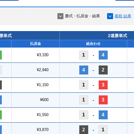
勝式・払戻金・結果
着順 結果
連勝単式
2連勝単式
払戻金
組合わせ
1
4
¥3,330
-
4
2
¥2,940
-
1
3
¥1,150
-
1
3
¥600
-
1
4
¥1,550
-
2
1
¥3,870
-