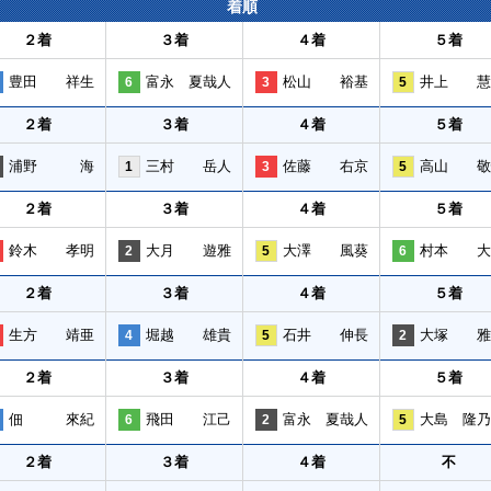
着順
２着
３着
４着
５着
豊田 祥生
富永 夏哉人
松山 裕基
井上 慧
6
3
5
２着
３着
４着
５着
浦野 海
三村 岳人
佐藤 右京
高山 敬
1
3
5
２着
３着
４着
５着
鈴木 孝明
大月 遊雅
大澤 風葵
村本 大
2
5
6
２着
３着
４着
５着
生方 靖亜
堀越 雄貴
石井 伸長
大塚 雅
4
5
2
２着
３着
４着
５着
佃 來紀
飛田 江己
富永 夏哉人
大島 隆乃
6
2
5
２着
３着
４着
不