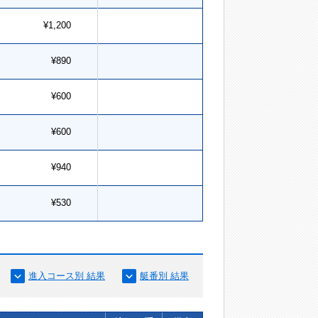
¥1,200
¥890
¥600
¥600
¥940
¥530
進入コース別 結果
艇番別 結果