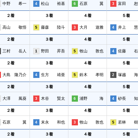
中野 希一
松山 裕基
石原 翼
富田 恕
4
6
3
２着
３着
４着
５着
高山 敬悟
藤森 陸斗
大月 遊雅
井上 慧
5
3
4
２着
３着
４着
５着
三村 岳人
野田 昇吾
牧山 敦也
佐藤 右
1
5
4
２着
３着
４着
５着
大島 隆乃介
生方 靖亜
鈴木 孝明
塚越 海
4
5
2
２着
３着
４着
５着
大澤 風葵
木谷 賢太
浦野 海
砂長 知
3
6
4
２着
３着
４着
５着
石原 翼
末永 和也
牧山 敦也
若林 樹
4
3
5
２着
３着
４着
５着