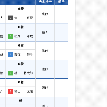
決まり手
備考
６着
逃げ
人
佃 來紀
2
６着
抜き
悟
出畑 孝成
6
６着
逃げ
成
藤森 陸斗
4
６着
逃げ
治
楠 将太郎
6
６着
逃げ
介
杉山 太陽
3
転
差し