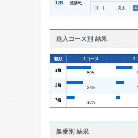
12R
優勝戦
中 亮太
1
4
進入コース別 結果
着順
1コース
2
1着
50%
2着
33%
3着
16%
艇番別 結果