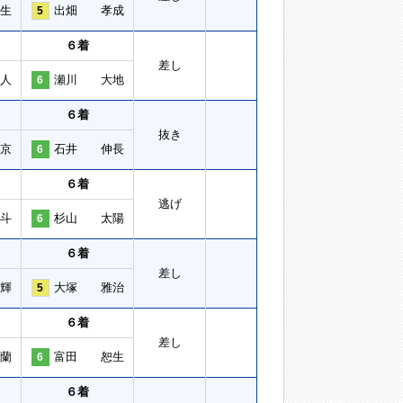
生
出畑 孝成
5
６着
差し
人
瀬川 大地
6
６着
抜き
京
石井 伸長
6
６着
逃げ
斗
杉山 太陽
6
６着
差し
輝
大塚 雅治
5
６着
差し
蘭
富田 恕生
6
６着