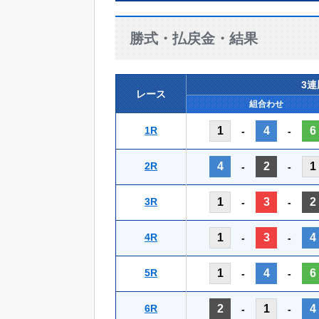
勝式・払戻金・結果
3
レース
組合わせ
1R
1
4
6
-
-
2R
4
2
1
-
-
3R
1
3
2
-
-
4R
1
3
4
-
-
5R
1
4
6
-
-
6R
2
1
4
-
-