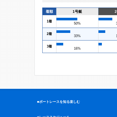
着順
1号艇
1着
50%
2着
33%
3着
16%
■ボートレースを知る楽しむ