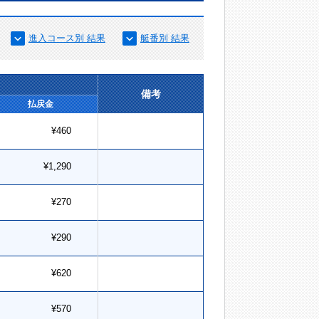
進入コース別 結果
艇番別 結果
備考
払戻金
¥460
¥1,290
¥270
¥290
¥620
¥570