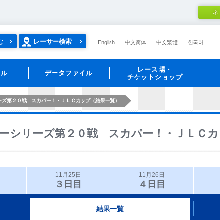
ネ
む
レーサー検索
English
中文简体
中文繁體
한국어
レース場・
ール
データファイル
チケットショップ
ーズ第２０戦 スカパー！・ＪＬＣカップ（結果一覧）
ーシリーズ第２０戦 スカパー！・ＪＬＣカ
11月25日
11月26日
３日目
４日目
結果一覧