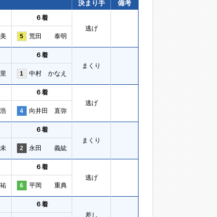
決まり手
備考
６着
逃げ
美
荒田 泰明
5
６着
まくり
里
中村 かなえ
1
６着
逃げ
浩
向井田 直弥
4
６着
まくり
未
永田 義紘
2
６着
逃げ
祐
平岡 重典
6
６着
差し