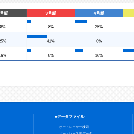
2号艇
3号艇
4号艇
8%
8%
25%
25%
41%
0%
16%
8%
16%
■データファイル
ボートレーサー検索
ボートレース場データ