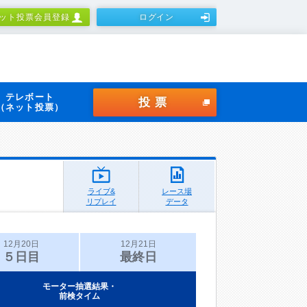
ット投票会員登録
ログイン
テレボート
投票
（ネット投票）
ライブ&
レース場
リプレイ
データ
12月20日
12月21日
５日目
最終日
モーター抽選結果・
前検タイム