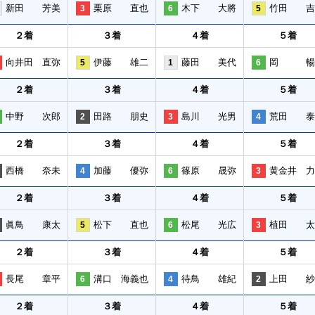
新田 芳美
栗原 直也
木下 大將
竹田 吉
3
6
5
２着
３着
４着
５着
向井田 直弥
伊藤 雄二
藤田 美代
岡 暢
5
1
6
２着
３着
４着
５着
中野 次郎
田路 朋史
島川 光男
荒田 泰
2
3
4
２着
３着
４着
５着
西橋 奈未
加藤 優弥
篠原 晟弥
黄金井 力
4
6
3
２着
３着
４着
５着
眞鳥 康太
松下 直也
松尾 光広
植田 太
5
6
3
２着
３着
４着
５着
長尾 章平
溝口 海義也
待鳥 雄紀
上田 紗
6
4
2
２着
３着
４着
５着