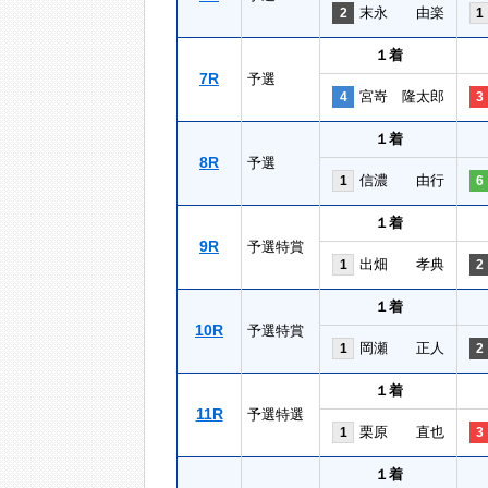
末永 由楽
2
1
１着
7R
予選
宮嵜 隆太郎
4
3
１着
8R
予選
信濃 由行
1
6
１着
9R
予選特賞
出畑 孝典
1
2
１着
10R
予選特賞
岡瀬 正人
1
2
１着
11R
予選特選
栗原 直也
1
3
１着