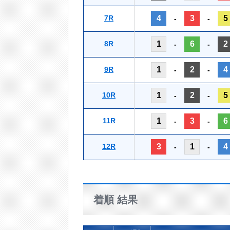
7R
4
3
5
-
-
8R
1
6
2
-
-
9R
1
2
4
-
-
10R
1
2
5
-
-
11R
1
3
6
-
-
12R
3
1
4
-
-
着順 結果