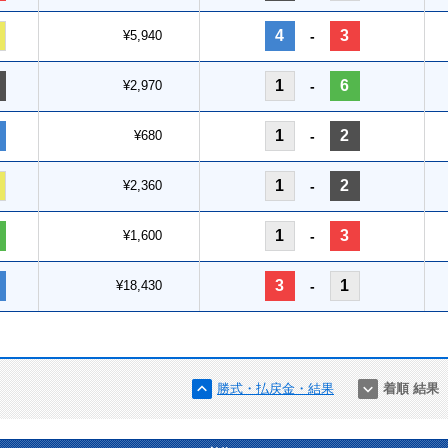
4
3
¥5,940
-
1
6
¥2,970
-
1
2
¥680
-
1
2
¥2,360
-
1
3
¥1,600
-
3
1
¥18,430
-
勝式・払戻金・結果
着順 結果