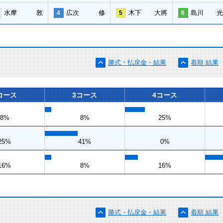
水摩 敦
広次 修
木下 大將
島川 光
4
5
6
勝式・払戻金・結果
着順 結果
コース
3コース
4コース
8%
8%
25%
25%
41%
0%
16%
8%
16%
勝式・払戻金・結果
着順 結果