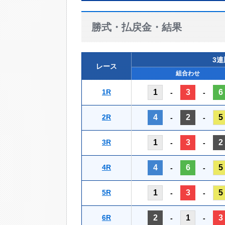
勝式・払戻金・結果
3
レース
組合わせ
1R
1
3
6
-
-
2R
4
2
5
-
-
3R
1
3
2
-
-
4R
4
6
5
-
-
5R
1
3
5
-
-
6R
2
1
3
-
-