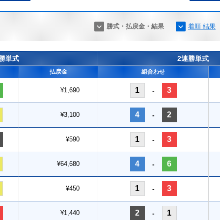
勝式・払戻金・結果
着順 結果
連勝単式
2連勝単式
払戻金
組合わせ
1
3
¥1,690
-
4
2
¥3,100
-
1
3
¥590
-
4
6
¥64,680
-
1
3
¥450
-
2
1
¥1,440
-