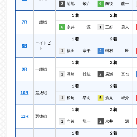
菊地 敬介
向後 龍一
2
6
１着
２着
7R
一般戦
永井 源
三好 勇人
6
1
１着
２着
エイトビ
8R
ート
福田 宗平
磯村 匠
1
4
１着
２着
9R
一般戦
澤崎 雄哉
廣瀬 真也
1
2
１着
２着
10R
選抜戦
松尾 昂明
酒見 峻介
1
5
１着
２着
11R
選抜戦
向後 龍一
永井 源
1
2
１着
２着