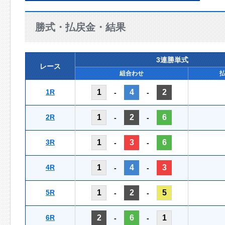
勝式・払戻金・結果
3連勝単式
レース
組合わせ
1R
1
4
2
-
-
2R
1
2
6
-
-
3R
1
3
6
-
-
4R
1
4
3
-
-
5R
1
2
5
-
-
6R
2
6
1
-
-