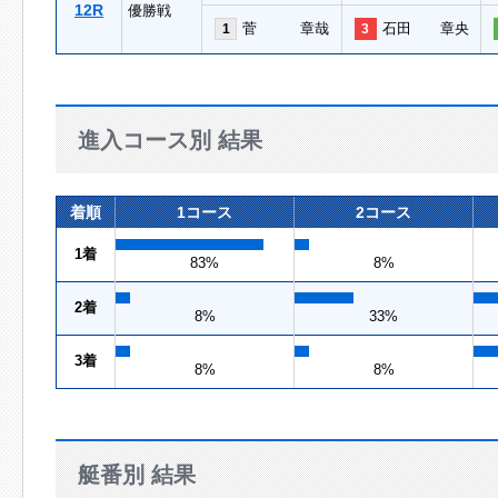
12R
優勝戦
菅 章哉
石田 章央
1
3
進入コース別 結果
着順
1コース
2コース
1着
83%
8%
2着
8%
33%
3着
8%
8%
艇番別 結果