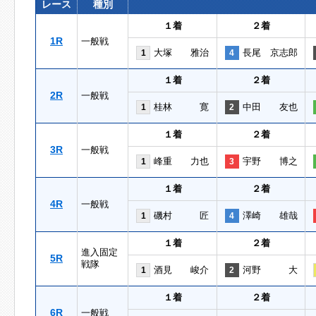
レース
種別
１着
２着
1R
一般戦
大塚 雅治
長尾 京志郎
1
4
１着
２着
2R
一般戦
桂林 寛
中田 友也
1
2
１着
２着
3R
一般戦
峰重 力也
宇野 博之
1
3
１着
２着
4R
一般戦
磯村 匠
澤崎 雄哉
1
4
１着
２着
進入固定
5R
戦隊
酒見 峻介
河野 大
1
2
１着
２着
6R
一般戦