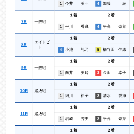
今井 美亜
加藤 綾
1
4
１着
２着
7R
一般戦
平川 香織
平高 奈菜
1
4
１着
２着
エイトビ
8R
ート
小池 礼乃
橋谷田 佳織
4
5
１着
２着
9R
一般戦
向井 美鈴
金田 幸子
1
3
１着
２着
10R
選抜戦
細川 裕子
清水 愛海
1
2
１着
２着
11R
選抜戦
岩崎 芳美
平高 奈菜
1
2
１着
２着