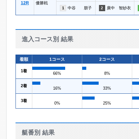
12R
優勝戦
中谷 朋子
廣中 智紗衣
1
2
進入コース別 結果
着順
1コース
2コース
1着
66%
8%
2着
16%
33%
3着
0%
25%
艇番別 結果