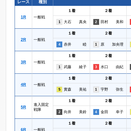
レース
種別
１着
２着
1R
一般戦
大石 真央
田村 美和
1
2
１着
２着
2R
一般戦
赤井 睦
原 加央理
4
1
１着
２着
3R
一般戦
武藤 綾子
水口 由紀
1
3
１着
２着
4R
一般戦
實森 美祐
宇野 弥生
5
1
１着
２着
進入固定
5R
戦隊
向井 美鈴
金田 幸子
2
4
１着
２着
6R
一般戦