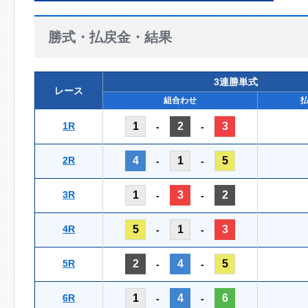
勝式・払戻金・結果
3連勝単式
レース
組合わせ
1R
1
2
3
-
-
2R
4
1
5
-
-
3R
1
3
2
-
-
4R
5
1
3
-
-
5R
2
4
5
-
-
6R
1
4
6
-
-