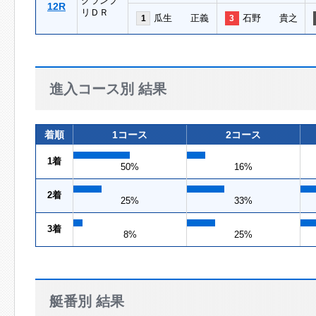
グランプ
12R
リＤＲ
瓜生 正義
石野 貴之
1
3
進入コース別 結果
着順
1コース
2コース
1着
50%
16%
2着
25%
33%
3着
8%
25%
艇番別 結果