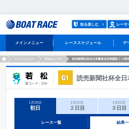
知る楽しむ
レーサ
メインメニュー
レーススケジュール
デ
HOME
メインメニュー
本日のレース
読売新聞社杯全日本覇者決定戦開設７０周
読売新聞社杯全日
1月20日
1月21日
1月22日
初日
２日目
３日目
レース一覧
結果一