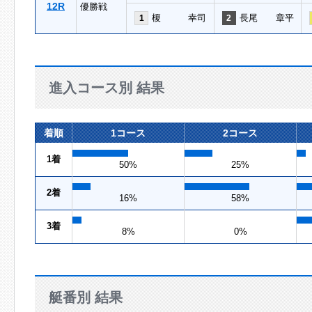
12R
優勝戦
榎 幸司
長尾 章平
1
2
進入コース別 結果
着順
1コース
2コース
1着
50%
25%
2着
16%
58%
3着
8%
0%
艇番別 結果