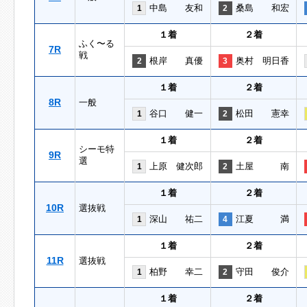
中島 友和
桑島 和宏
1
2
１着
２着
ふく〜る
7R
戦
根岸 真優
奥村 明日香
2
3
１着
２着
8R
一般
谷口 健一
松田 憲幸
1
2
１着
２着
シーモ特
9R
選
上原 健次郎
土屋 南
1
2
１着
２着
10R
選抜戦
深山 祐二
江夏 満
1
4
１着
２着
11R
選抜戦
柏野 幸二
守田 俊介
1
2
１着
２着