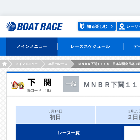
知る楽しむ
レーサ
メインメニュー
レーススケジュール
デ
HOME
メインメニュー
本日のレース
ＭＮＢＲ下関１１ｔｈ 日本財団会長杯（
ＭＮＢＲ下関１１
3月14日
3月15
初日
２日
レース一覧