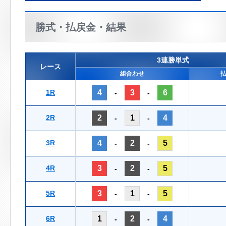
勝式・払戻金・結果
3連勝単式
レース
組合わせ
1R
4
3
6
-
-
2R
2
1
4
-
-
3R
4
2
5
-
-
4R
3
2
5
-
-
5R
3
1
5
-
-
6R
1
2
4
-
-