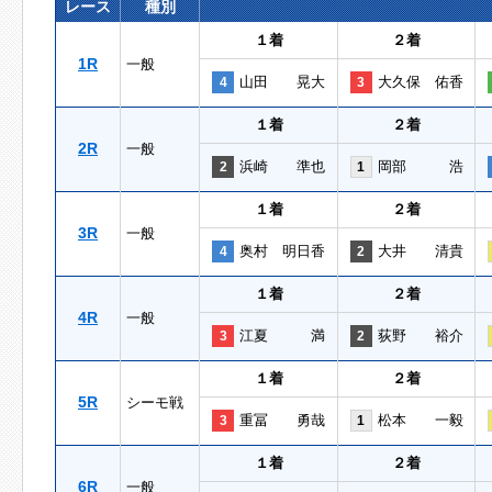
レース
種別
１着
２着
1R
一般
山田 晃大
大久保 佑香
4
3
１着
２着
2R
一般
浜崎 準也
岡部 浩
2
1
１着
２着
3R
一般
奥村 明日香
大井 清貴
4
2
１着
２着
4R
一般
江夏 満
荻野 裕介
3
2
１着
２着
5R
シーモ戦
重冨 勇哉
松本 一毅
3
1
１着
２着
6R
一般