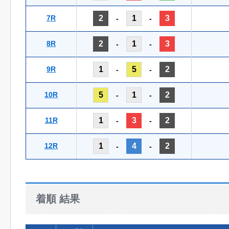
7R
2
1
3
-
-
8R
2
1
3
-
-
9R
1
5
2
-
-
10R
5
1
2
-
-
11R
1
3
2
-
-
12R
1
4
2
-
-
着順 結果