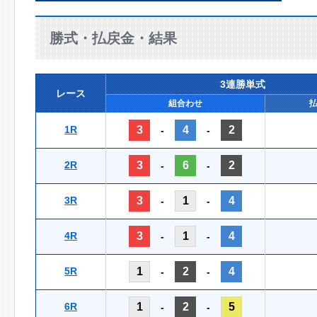
勝式・払戻金・結果
3連勝単式
レース
組合わせ
1R
3
4
2
-
-
2R
3
6
2
-
-
3R
3
1
4
-
-
4R
3
1
4
-
-
5R
1
2
4
-
-
6R
1
2
5
-
-