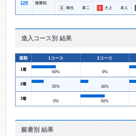
12R
優勝戦
柳生 泰二
大上 卓人
1
3
進入コース別 結果
着順
1コース
2コース
1着
50%
0%
2着
25%
16%
3着
0%
50%
艇番別 結果