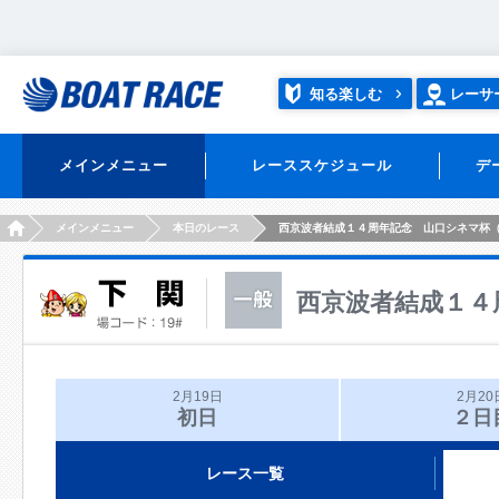
知る楽しむ
レーサ
メインメニュー
レーススケジュール
デ
HOME
メインメニュー
本日のレース
西京波者結成１４周年記念 山口シネマ杯
西京波者結成１４
2月19日
2月20
初日
２日
レース一覧