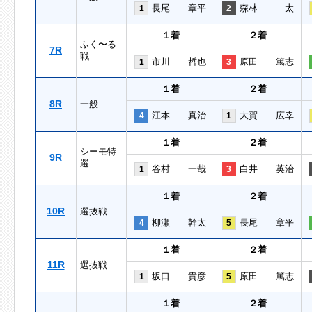
長尾 章平
森林 太
1
2
１着
２着
ふく〜る
7R
戦
市川 哲也
原田 篤志
1
3
１着
２着
8R
一般
江本 真治
大賀 広幸
4
1
１着
２着
シーモ特
9R
選
谷村 一哉
白井 英治
1
3
１着
２着
10R
選抜戦
柳瀬 幹太
長尾 章平
4
5
１着
２着
11R
選抜戦
坂口 貴彦
原田 篤志
1
5
１着
２着