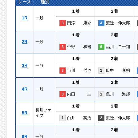
レース
種別
１着
２着
1R
一般
田添 康介
渡邊 伸太郎
3
4
１着
２着
2R
一般
中野 和裕
品川 二千翔
3
6
１着
２着
3R
一般
市川 哲也
田中 孝明
3
1
１着
２着
4R
一般
内田 圭
島川 海輝
3
1
１着
２着
長州ファ
5R
イブ
白井 英治
渡邊 伸太郎
1
2
１着
２着
6R
一般