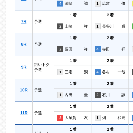
濱崎 誠
広次 修
4
1
１着
２着
7R
予選
山崎 祥
長谷川 巌
2
1
１着
２着
8R
予選
粟田 祥
寺田 祥
2
4
１着
２着
狙いトク
9R
予選
三宅 潤
谷村 一哉
1
4
１着
２着
10R
予選
内田 圭
石川 諒
1
2
１着
２着
11R
予選
大須賀 友
畑 和宏
3
1
１着
２着