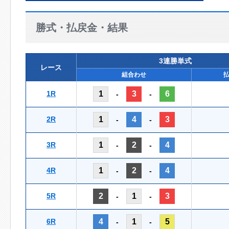
勝式・払戻金・結果
3連勝単式
レース
組合わせ
1R
1
3
6
-
-
2R
1
4
3
-
-
3R
1
2
4
-
-
4R
1
2
4
-
-
5R
2
1
3
-
-
6R
4
1
5
-
-