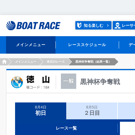
知る楽しむ
レーサ
メインメニュー
レーススケジュール
デ
HOME
メインメニュー
本日のレース
黒神杯争奪戦（結果一覧）
黒神杯争奪戦
8月4日
8月5日
初日
２日目
レース一覧