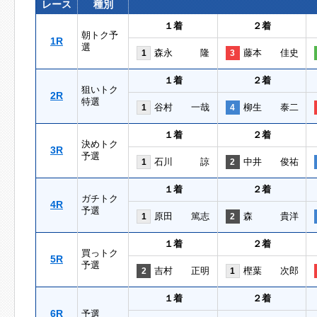
レース
種別
１着
２着
朝トク予
1R
選
森永 隆
藤本 佳史
1
3
１着
２着
狙いトク
2R
特選
谷村 一哉
柳生 泰二
1
4
１着
２着
決めトク
3R
予選
石川 諒
中井 俊祐
1
2
１着
２着
ガチトク
4R
予選
原田 篤志
森 貴洋
1
2
１着
２着
買っトク
5R
予選
吉村 正明
樫葉 次郎
2
1
１着
２着
6R
予選