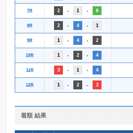
7R
2
1
6
-
-
8R
2
4
1
-
-
9R
1
4
2
-
-
10R
1
2
4
-
-
11R
3
1
4
-
-
12R
1
2
3
-
-
着順 結果