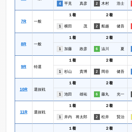
平見 真彦
木村 浩士
4
2
１着
２着
7R
一般
横田 茂
船越 健吾
1
2
１着
２着
8R
一般
加藤 政彦
澁川 夏
1
6
１着
２着
9R
特選
杉山 貴博
岡谷 健吾
1
2
１着
２着
10R
選抜戦
池田 雄祐
藤丸 光一
1
6
１着
２着
11R
選抜戦
井内 将太郎
松井 賢治
1
2
１着
２着