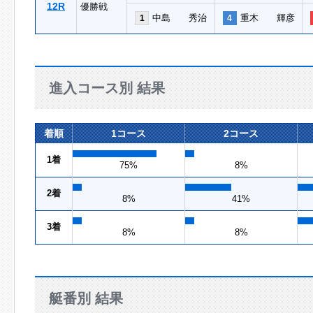
12R
優勝戦
中島 秀治
重木 輝彦
1
4
進入コース別 結果
着順
1コース
2コース
1着
75%
8%
2着
8%
41%
3着
8%
8%
艇番別 結果