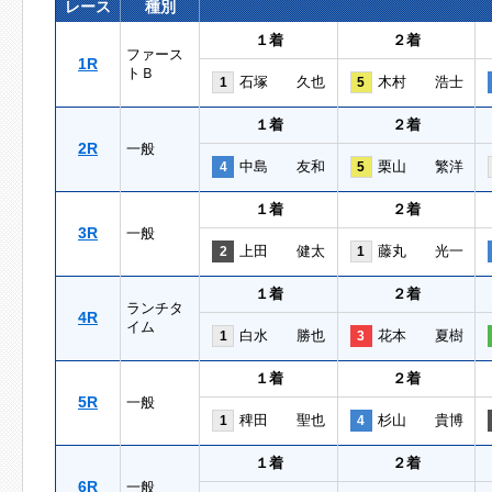
レース
種別
１着
２着
ファース
1R
トＢ
石塚 久也
木村 浩士
1
5
１着
２着
2R
一般
中島 友和
栗山 繁洋
4
5
１着
２着
3R
一般
上田 健太
藤丸 光一
2
1
１着
２着
ランチタ
4R
イム
白水 勝也
花本 夏樹
1
3
１着
２着
5R
一般
稗田 聖也
杉山 貴博
1
4
１着
２着
6R
一般