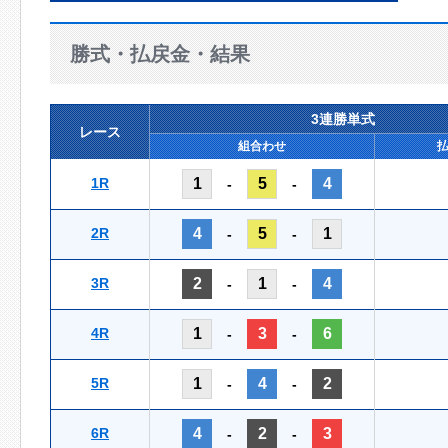
勝式・払戻金・結果
3連勝単式
レース
組合わせ
1R
1
5
4
-
-
2R
4
5
1
-
-
3R
2
1
4
-
-
4R
1
3
6
-
-
5R
1
4
2
-
-
6R
4
2
3
-
-