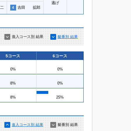
逃げ
二
吉田 拡郎
4
進入コース別 結果
艇番別 結果
5コース
6コース
0%
0%
8%
0%
8%
25%
進入コース別 結果
艇番別 結果