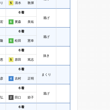
り
清水 敦揮
5
６着
逃げ
宏
實森 美祐
6
６着
逃げ
隆
松田 憲幸
6
６着
抜き
恵
原田 篤志
5
６着
まくり
彦
吉村 正明
4
６着
逃げ
弘
田口 節子
2
６着