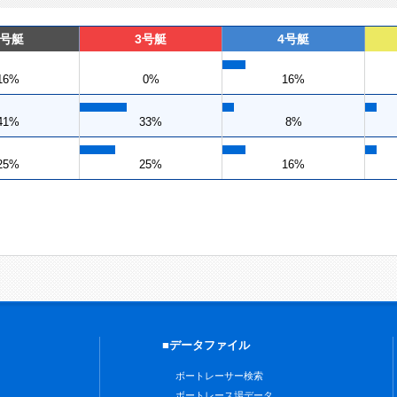
2号艇
3号艇
4号艇
16%
0%
16%
41%
33%
8%
25%
25%
16%
■データファイル
ボートレーサー検索
ボートレース場データ