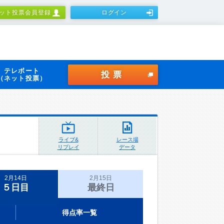
ット投票会員登録
ログイン
テレボート
投票
（ネット投票）
ライブ&
レース場
リプレイ
データ
2月14日
2月15日
５日目
最終日
得点率一覧