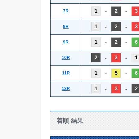
7R
1
2
3
-
-
8R
1
2
3
-
-
9R
1
2
6
-
-
10R
2
3
1
-
-
11R
1
5
6
-
-
12R
1
3
2
-
-
着順 結果