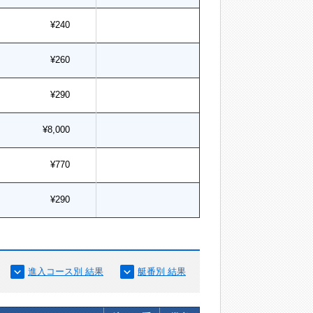
¥240
¥260
¥290
¥8,000
¥770
¥290
進入コース別 結果
艇番別 結果