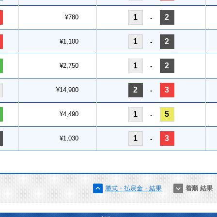
1
2
¥780
-
1
2
¥1,100
-
1
2
¥2,750
-
2
3
¥14,900
-
1
5
¥4,490
-
1
3
¥1,030
-
勝式・払戻金・結果
着順 結果