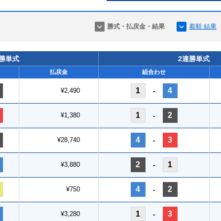
勝式・払戻金・結果
着順 結果
連勝単式
2連勝単式
払戻金
組合わせ
1
4
¥2,490
-
1
2
¥1,380
-
4
3
¥28,740
-
2
1
¥3,880
-
4
2
¥750
-
1
3
¥3,280
-