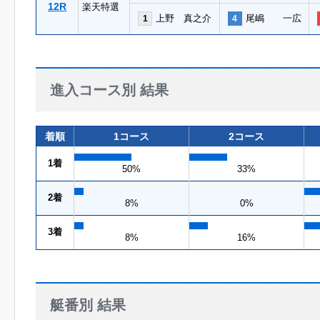
12R
楽天特選
上野 真之介
尾嶋 一広
1
4
進入コース別 結果
着順
1コース
2コース
1着
50%
33%
2着
8%
0%
3着
8%
16%
艇番別 結果