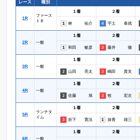
レース
種別
１着
２着
ファース
1R
トＢ
林 祐介
宇土 泰就
1
4
１着
２着
2R
一般
和田 敏彦
藤井 徹
1
3
１着
２着
3R
一般
山田 亮太
嶋田 貴支
2
3
１着
２着
4R
一般
佐藤 旭
牧 宏次
2
3
１着
２着
ランチタ
5R
イム
折下 寛法
抹香 雄三
3
1
１着
２着
6R
一般