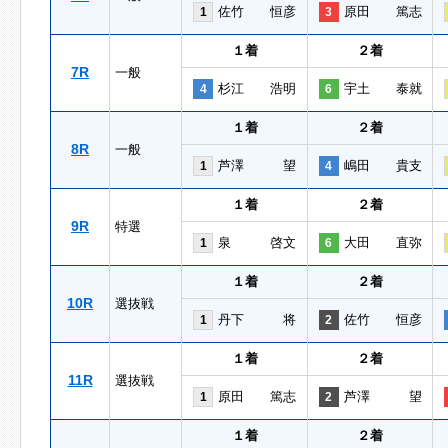
佐竹 恒彦
原田 篤志
1
3
１着
２着
7R
一般
杉江 浩明
宇土 泰就
4
6
１着
２着
8R
一般
芦澤 望
嶋田 貴支
1
4
１着
２着
9R
特選
泉 啓文
大田 直弥
1
6
１着
２着
10R
選抜戦
丹下 将
佐竹 恒彦
1
2
１着
２着
11R
選抜戦
原田 篤志
芦澤 望
1
2
１着
２着