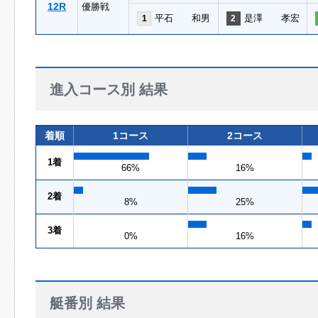
12R
優勝戦
平石 和男
是澤 孝宏
1
2
進入コース別 結果
着順
1コース
2コース
1着
66%
16%
2着
8%
25%
3着
0%
16%
艇番別 結果