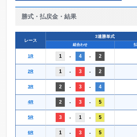
勝式・払戻金・結果
3連勝単式
レース
組合わせ
1R
1
4
2
-
-
2R
1
3
2
-
-
3R
2
3
4
-
-
4R
2
3
5
-
-
5R
3
1
5
-
-
6R
1
3
5
-
-