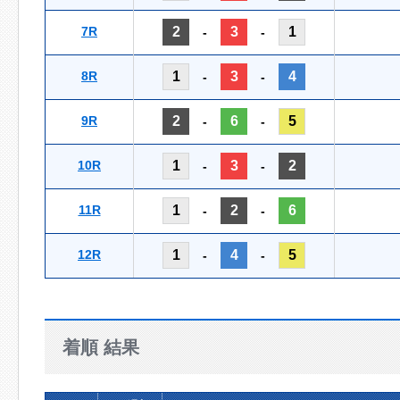
7R
2
3
1
-
-
8R
1
3
4
-
-
9R
2
6
5
-
-
10R
1
3
2
-
-
11R
1
2
6
-
-
12R
1
4
5
-
-
着順 結果