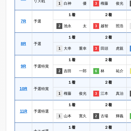
リス戦
白神 優
権藤 俊光
1
3
１着
２着
7R
予選
池永 太
越智 照浩
2
3
１着
２着
8R
予選
大串 重幸
田頭 虎親
1
3
１着
２着
9R
予選特賞
吉田 一郎
林 祐介
2
6
１着
２着
10R
予選特賞
権藤 俊光
江本 真治
1
3
１着
２着
11R
予選特選
山本 寛久
古場 輝義
1
2
１着
２着