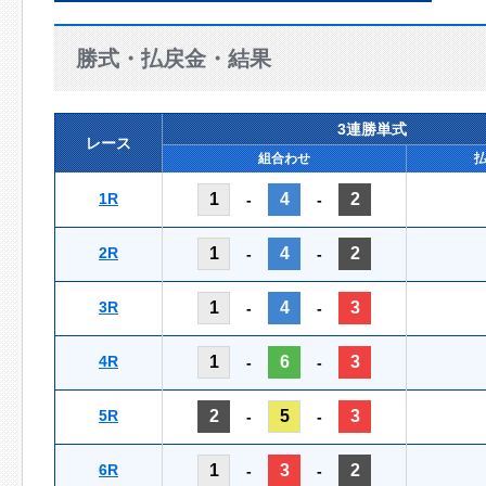
勝式・払戻金・結果
3連勝単式
レース
組合わせ
1R
1
4
2
-
-
2R
1
4
2
-
-
3R
1
4
3
-
-
4R
1
6
3
-
-
5R
2
5
3
-
-
6R
1
3
2
-
-