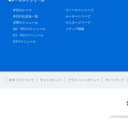
■レーススケジュール
本日のレース
ヴィーナスシリーズ
本日の払戻金一覧
ルーキーシリーズ
月間スケジュール
マスターズリーグ
SG・PG1スケジュール
メディア情報
G1・G2スケジュール
G3スケジュール
本サイトについて
サイトポリシー
プライバシーポリシー
サイトマップ
COPYRIGHT 