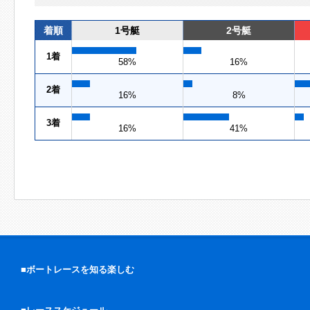
着順
1号艇
2号艇
1着
58%
16%
2着
16%
8%
3着
16%
41%
■ボートレースを知る楽しむ