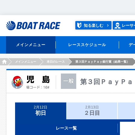
知る楽しむ
レーサ
メインメニュー
レーススケジュール
デ
HOME
メインメニュー
本日のレース
第３回ＰａｙＰａｙ銀行賞（結果一覧）
第３回ＰａｙＰａ
2月12日
2月13日
初日
２日目
レース一覧