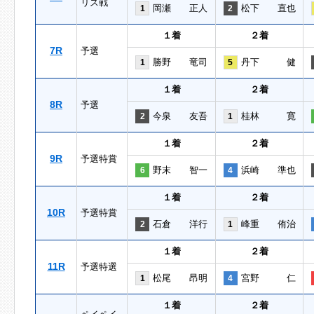
リス戦
岡瀬 正人
松下 直也
1
2
１着
２着
7R
予選
勝野 竜司
丹下 健
1
5
１着
２着
8R
予選
今泉 友吾
桂林 寛
2
1
１着
２着
9R
予選特賞
野末 智一
浜崎 準也
6
4
１着
２着
10R
予選特賞
石倉 洋行
峰重 侑治
2
1
１着
２着
11R
予選特選
松尾 昂明
宮野 仁
1
4
１着
２着