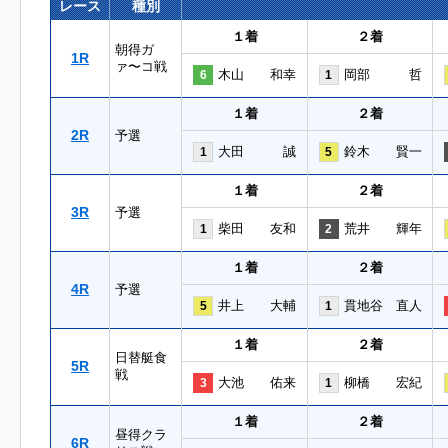
レース
種別
１着
２着
朝得ガ
1R
ァ〜コ戦
木山 和幸
岡部 哲
6
1
１着
２着
2R
予選
大田 誠
鈴木 賢一
1
5
１着
２着
3R
予選
柴田 友和
荒井 輝年
1
2
１着
２着
4R
予選
井上 大輔
貫地谷 直人
5
1
１着
２着
日替艇食
5R
戦
大池 佑来
柳橋 宏紀
3
1
１着
２着
昼得クラ
6R