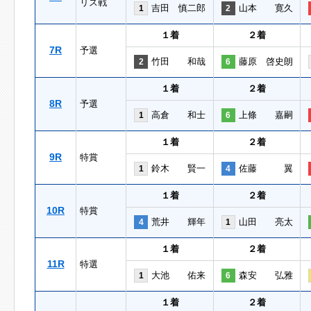
リス戦
吉田 慎二郎
山本 寛久
1
2
１着
２着
7R
予選
竹田 和哉
藤原 啓史朗
2
6
１着
２着
8R
予選
高倉 和士
上條 嘉嗣
1
6
１着
２着
9R
特賞
鈴木 賢一
佐藤 翼
1
4
１着
２着
10R
特賞
荒井 輝年
山田 亮太
4
1
１着
２着
11R
特選
大池 佑来
森安 弘雅
1
6
１着
２着