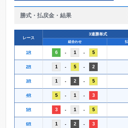
勝式・払戻金・結果
3連勝単式
レース
組合わせ
1R
6
1
5
-
-
2R
1
5
2
-
-
3R
1
2
5
-
-
4R
5
1
3
-
-
5R
3
1
5
-
-
6R
1
2
3
-
-