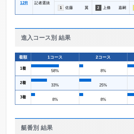
12R
記者選抜
佐藤 翼
上條 嘉嗣
1
2
進入コース別 結果
着順
1コース
2コース
1着
58%
8%
2着
33%
25%
3着
8%
8%
艇番別 結果