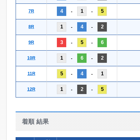
7R
4
1
5
-
-
8R
1
4
2
-
-
9R
3
5
6
-
-
10R
1
6
2
-
-
11R
5
4
1
-
-
12R
1
2
5
-
-
着順 結果