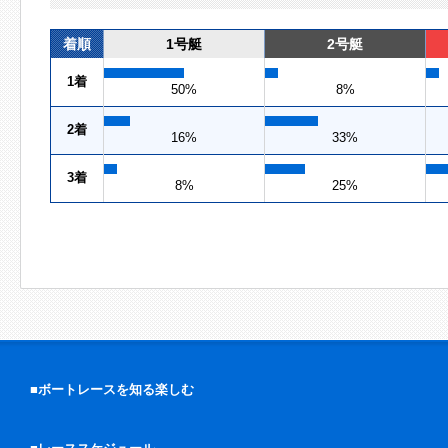
着順
1号艇
2号艇
1着
50%
8%
2着
16%
33%
3着
8%
25%
■ボートレースを知る楽しむ