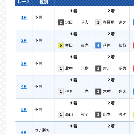
レース
種別
１着
２着
1R
予選
沢田 昭宏
多羅尾 達之
2
1
１着
２着
2R
予選
杉田 篤光
萩原 知哉
5
4
１着
２着
3R
予選
北中 元樹
吉川 昭男
1
2
１着
２着
4R
予選
伊倉 光
木村 亮太
1
2
１着
２着
5R
予選
高山 智至
山本 浩次
1
2
１着
２着
カチ勝ち
6R