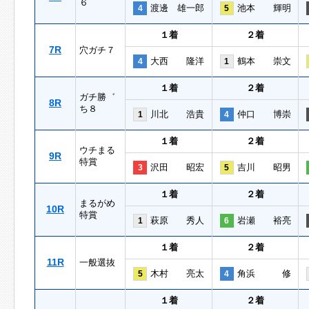
６
渡邊 雄一郎
池本 輝明
4
5
１着
２着
7R
穴ガチ７
大西 隆洋
鶴本 崇文
4
1
１着
２着
ガチ勝゛
8R
ち８
川北 浩貴
仲口 博崇
1
4
１着
２着
ウチまる
9R
特賞
沢田 昭宏
吉川 昭男
3
5
１着
２着
まるがめ
10R
特賞
萩原 秀人
岩瀬 裕亮
1
6
１着
２着
11R
一般選抜
木村 亮太
角浜 修
5
4
１着
２着