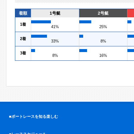
着順
1号艇
2号艇
1着
41%
25%
2着
33%
8%
3着
8%
16%
■ボートレースを知る楽しむ