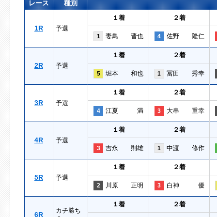
レース
種別
１着
２着
1R
予選
妻鳥 晋也
佐野 隆仁
1
4
１着
２着
2R
予選
堀本 和也
冨田 秀幸
5
1
１着
２着
3R
予選
江夏 満
大串 重幸
4
3
１着
２着
4R
予選
吉永 則雄
中渡 修作
3
1
１着
２着
5R
予選
川原 正明
白神 優
2
3
１着
２着
カチ勝ち
6R