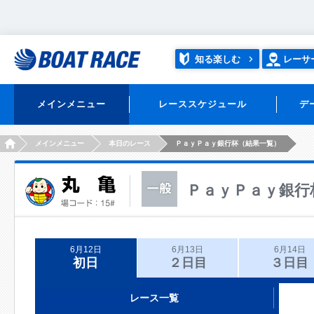
知る楽しむ
レーサ
メインメニュー
レーススケジュール
デ
HOME
メインメニュー
本日のレース
ＰａｙＰａｙ銀行杯（結果一覧）
ＰａｙＰａｙ銀行
6月12日
6月13日
6月14日
初日
２日目
３日目
レース一覧