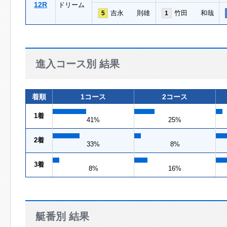
12R
ドリーム
吉永 則雄
竹田 和哉
5
1
進入コース別 結果
着順
1コース
2コース
1着
41%
25%
2着
33%
8%
3着
8%
16%
艇番別 結果