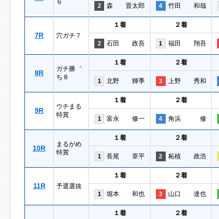
６
森 晋太郎
竹田 和哉
2
4
１着
２着
7R
穴ガチ７
石田 政吾
福田 翔吾
2
1
１着
２着
ガチ勝゛
8R
ち８
北野 輝季
上野 秀和
1
3
１着
２着
ウチまる
9R
特賞
富永 修一
角浜 修
1
4
１着
２着
まるがめ
10R
特賞
長尾 章平
柘植 政浩
1
2
１着
２着
11R
予選選抜
堀本 和也
山口 達也
1
3
１着
２着