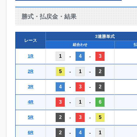
勝式・払戻金・結果
3連勝単式
レース
組合わせ
1R
1
4
3
-
-
2R
5
1
2
-
-
3R
4
3
2
-
-
4R
3
1
6
-
-
5R
2
3
5
-
-
6R
2
4
1
-
-