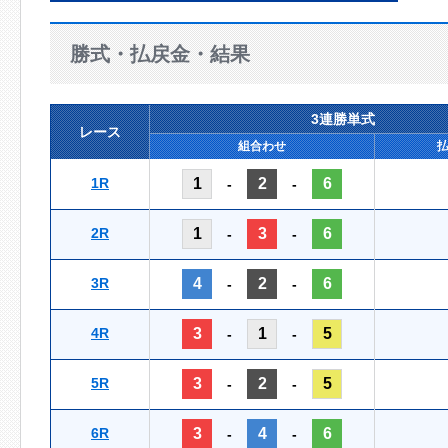
勝式・払戻金・結果
3連勝単式
レース
組合わせ
1R
1
2
6
-
-
2R
1
3
6
-
-
3R
4
2
6
-
-
4R
3
1
5
-
-
5R
3
2
5
-
-
6R
3
4
6
-
-