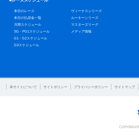
■レーススケジュール
本日のレース
ヴィーナスシリーズ
本日の払戻金一覧
ルーキーシリーズ
月間スケジュール
マスターズリーグ
SG・PG1スケジュール
メディア情報
G1・G2スケジュール
G3スケジュール
本サイトについて
サイトポリシー
プライバシーポリシー
サイトマップ
COPYRIGHT 