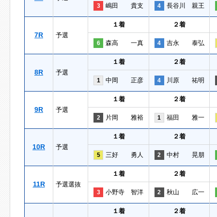
嶋田 貴支
長谷川 親王
3
4
１着
２着
7R
予選
森高 一真
吉永 泰弘
6
4
１着
２着
8R
予選
中岡 正彦
川原 祐明
1
4
１着
２着
9R
予選
片岡 雅裕
福田 雅一
2
1
１着
２着
10R
予選
三好 勇人
中村 晃朋
5
2
１着
２着
11R
予選選抜
小野寺 智洋
秋山 広一
3
2
１着
２着