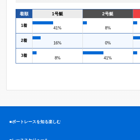
着順
1号艇
2号艇
1着
41%
8%
2着
16%
0%
3着
8%
41%
■ボートレースを知る楽しむ