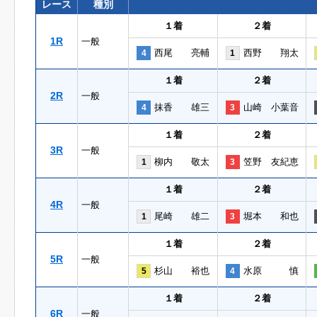
レース
種別
１着
２着
1R
一般
西尾 亮輔
西野 翔太
4
1
１着
２着
2R
一般
抹香 雄三
山崎 小葉音
4
3
１着
２着
3R
一般
柳内 敬太
笠野 友紀恵
1
3
１着
２着
4R
一般
尾崎 雄二
堀本 和也
1
3
１着
２着
5R
一般
杉山 裕也
水原 慎
5
4
１着
２着
6R
一般