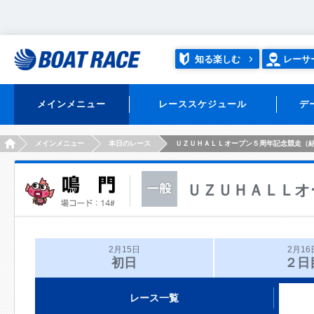
知る楽しむ
レーサ
メインメニュー
レーススケジュール
デ
HOME
メインメニュー
本日のレース
ＵＺＵＨＡＬＬオープン５周年記念競走（
ＵＺＵＨＡＬＬオ
2月15日
2月16
初日
２日
レース一覧