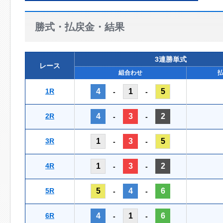
勝式・払戻金・結果
3連勝単式
レース
組合わせ
1R
4
1
5
-
-
2R
4
3
2
-
-
3R
1
3
5
-
-
4R
1
3
2
-
-
5R
5
4
6
-
-
6R
4
1
6
-
-