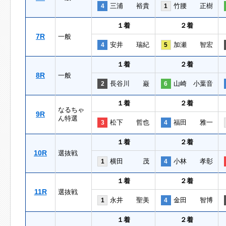
三浦 裕貴
竹腰 正樹
4
1
１着
２着
7R
一般
安井 瑞紀
加瀬 智宏
4
5
１着
２着
8R
一般
長谷川 巌
山崎 小葉音
2
6
１着
２着
なるちゃ
9R
ん特選
松下 哲也
福田 雅一
3
4
１着
２着
10R
選抜戦
横田 茂
小林 孝彰
1
4
１着
２着
11R
選抜戦
永井 聖美
金田 智博
1
4
１着
２着