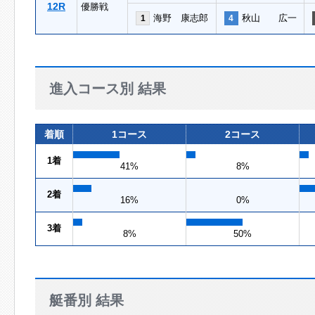
12R
優勝戦
海野 康志郎
秋山 広一
1
4
進入コース別 結果
着順
1コース
2コース
1着
41%
8%
2着
16%
0%
3着
8%
50%
艇番別 結果