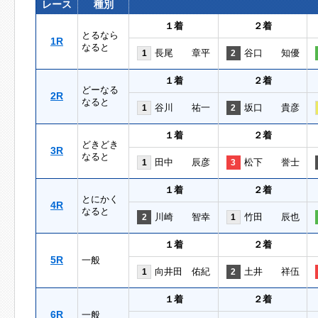
レース
種別
１着
２着
とるなら
1R
なると
長尾 章平
谷口 知優
1
2
１着
２着
どーなる
2R
なると
谷川 祐一
坂口 貴彦
1
2
１着
２着
どきどき
3R
なると
田中 辰彦
松下 誉士
1
3
１着
２着
とにかく
4R
なると
川崎 智幸
竹田 辰也
2
1
１着
２着
5R
一般
向井田 佑紀
土井 祥伍
1
2
１着
２着
6R
一般