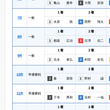
亀山 雅幸
大熊 辰弥
1
2
１着
２着
7R
一般
水原 慎
西野 翔太
1
4
１着
２着
8R
一般
都築 正治
古澤 信二
1
3
１着
２着
9R
一般
吉永 泰弘
村田 友也
1
4
１着
２着
10R
準優勝戦
秦 英悟
野村 誠
2
1
１着
２着
11R
準優勝戦
下寺 秀和
谷村 一哉
2
4
１着
２着