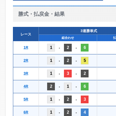
勝式・払戻金・結果
3連勝単式
レース
組合わせ
1R
1
2
6
-
-
2R
1
2
5
-
-
3R
1
3
2
-
-
4R
2
1
6
-
-
5R
1
2
3
-
-
6R
1
2
4
-
-