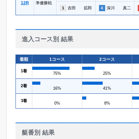
12R
準優勝戦
吉田 拡郎
深川 真二
1
4
進入コース別 結果
着順
1コース
2コース
1着
75%
25%
2着
16%
41%
3着
0%
8%
艇番別 結果