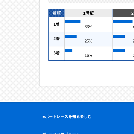
着順
1号艇
1着
33%
2着
25%
3着
16%
■ボートレースを知る楽しむ