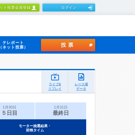
ット投票会員登録
ログイン
テレボート
投票
（ネット投票）
ライブ&
レース場
リプレイ
データ
1月30日
1月31日
５日目
最終日
モーター抽選結果・
前検タイム