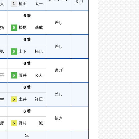
あり
人
植田 太一
1
６着
差し
拓
松尾 基成
6
６着
差し
弘
山下 拓巳
6
６着
逃げ
平
藤井 公人
6
６着
差し
幸
土井 祥伍
5
６着
抜き
彦
野村 誠
5
失