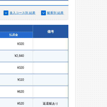
進入コース別 結果
艇番別 結果
備考
払戻金
¥320
¥2,840
¥320
¥110
¥620
¥520
返還艇あり