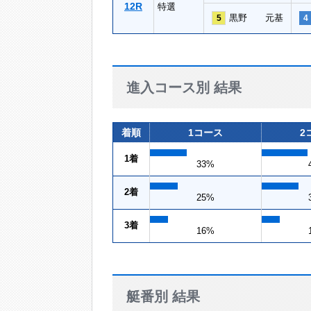
12R
特選
黒野 元基
5
4
進入コース別 結果
着順
1コース
2
1着
33%
2着
25%
3着
16%
艇番別 結果