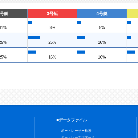
2号艇
3号艇
4号艇
41%
8%
8%
25%
25%
16%
25%
16%
16%
■データファイル
ボートレーサー検索
ボートレース場データ