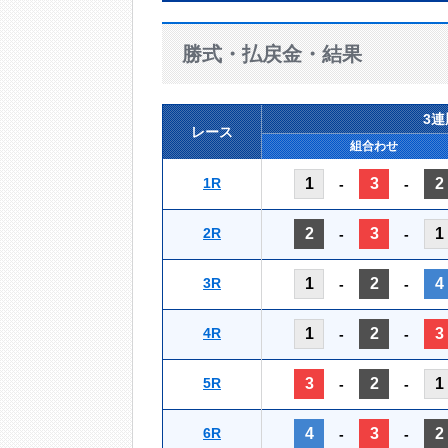
勝式・払戻金・結果
3
レース
組合わせ
1R
1
3
2
-
-
2R
2
3
1
-
-
3R
1
2
4
-
-
4R
1
2
3
-
-
5R
3
2
1
-
-
6R
4
3
2
-
-