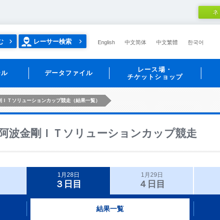
ネ
む
レーサー検索
English
中文简体
中文繁體
한국어
レース場・
ール
データファイル
チケットショップ
剛ＩＴソリューションカップ競走（結果一覧）
阿波金剛ＩＴソリューションカップ競走
1月28日
1月29日
３日目
４日目
結果一覧