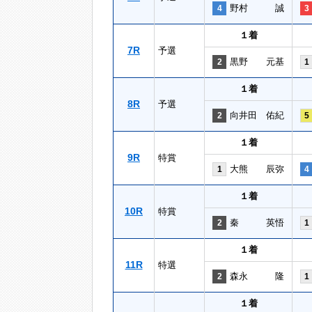
野村 誠
4
3
１着
7R
予選
黒野 元基
2
1
１着
8R
予選
向井田 佑紀
2
5
１着
9R
特賞
大熊 辰弥
1
4
１着
10R
特賞
秦 英悟
2
1
１着
11R
特選
森永 隆
2
1
１着