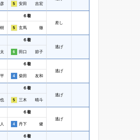
彦
安田 吉宏
5
６着
差し
樹
玄馬 徹
5
６着
逃げ
太
田口 節子
6
６着
逃げ
平
柴田 友和
4
６着
逃げ
也
三木 晴斗
5
６着
逃げ
人
丹下 健
4
６着