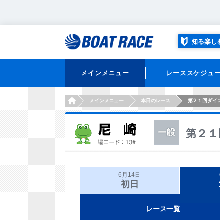
知る楽し
メインメニュー
レーススケジュ
HOME
メインメニュー
本日のレース
第２１回ダイ
第２１
6月14日
初日
レース一覧