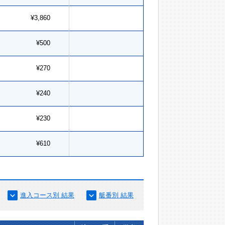
¥3,860
¥500
¥270
¥240
¥230
¥610
進入コース別 結果
艇番別 結果