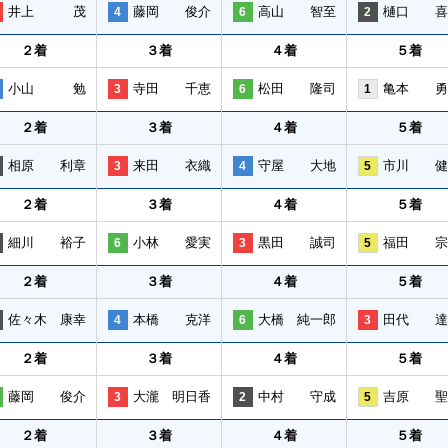
井上 茂
藤岡 俊介
高山 智至
樋口 喜
4
6
2
２着
３着
４着
５着
小山 勉
寺田 千恵
松田 隆司
亀本 勇
3
6
1
２着
３着
４着
５着
相原 利章
来田 衣織
守屋 大地
市川 健
3
4
5
２着
３着
４着
５着
細川 裕子
小林 愛実
黒田 誠司
福田 宗
6
3
5
２着
３着
４着
５着
佐々木 康幸
本橋 克洋
大橋 純一郎
田代 達
4
6
3
２着
３着
４着
５着
藤岡 俊介
大瀧 明日香
中村 守成
吉原 聖
3
2
5
２着
３着
４着
５着