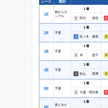
レース
種別
１着
朝からセ
1R
ンプル
田代 達也
1
3
１着
2R
予選
佐々木 康幸
4
5
１着
3R
予選
岸 恵子
1
5
１着
4R
予選
杉山 貴博
2
5
１着
5R
予選
大瀧 明日香
1
3
１着
昼どきピ
6R