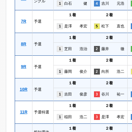
ンクル
白石 健
吉川 元浩
1
4
１着
２着
7R
予選
是澤 孝宏
松下 直也
1
5
１着
２着
8R
予選
芝田 浩治
藤井 徹
1
2
１着
２着
9R
予選
藤岡 俊介
向所 浩二
1
2
１着
２着
10R
予選
吉田 俊彦
谷川 祐一
1
3
１着
２着
11R
予選特選
稲田 浩二
是澤 孝宏
1
3
１着
２着