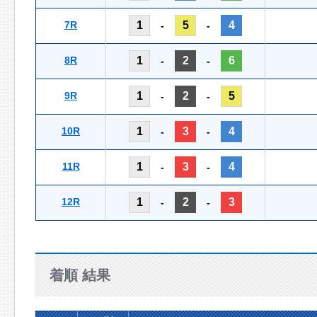
7R
1
5
4
-
-
8R
1
2
6
-
-
9R
1
2
5
-
-
10R
1
3
4
-
-
11R
1
3
4
-
-
12R
1
2
3
-
-
着順 結果