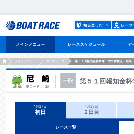
知る楽しむ
レーサ
メインメニュー
レーススケジュール
デ
HOME
メインメニュー
本日のレース
第５１回報知金杯争奪 六甲賞競走（結果
第５１回報知金杯
4月27日
4月28日
初日
２日目
レース一覧