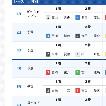
レース
種別
１着
２着
朝からセ
1R
ンプル
高山 哲也
照屋 厚仁
1
4
１着
２着
2R
予選
平瀬 城啓
金子 龍介
4
2
１着
２着
3R
予選
松井 賢治
松下 直也
2
1
１着
２着
4R
予選
藤岡 俊介
宮田 龍馬
3
6
１着
２着
5R
予選
古結 宏
吉田 俊彦
2
3
１着
２着
昼どきピ
6R