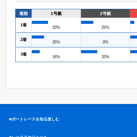
着順
1号艇
2号艇
1着
33%
25%
2着
25%
0%
3着
16%
33%
■ボートレースを知る楽しむ