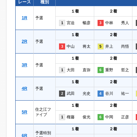
レース
種別
１着
２着
1R
予選
宮迫 暢彦
中林 秀人
1
3
１着
２着
2R
予選
中山 将太
井上 尚悟
3
5
１着
２着
3R
予選
大田 直弥
重野 哲之
1
6
１着
２着
4R
予選
武田 光史
谷川 祐一
2
4
１着
２着
住之江フ
5R
ァイブ
権藤 俊光
中岡 正彦
1
6
１着
２着
予選特別
6R