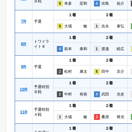
Ｂ戦
本多 宏和
伏島 祐介
5
4
１着
２着
7R
予選
大場 敏
吉永 泰弘
5
1
１着
２着
トワイラ
8R
イト８
前本 泰和
渡邉 睦広
4
1
１着
２着
9R
予選
松村 康太
田中 京介
2
5
１着
２着
予選特別
10R
Ｂ戦
中村 有裕
武田 光史
2
4
１着
２着
予選特別
11R
Ａ戦
大場 敏
桑原 将光
1
3
１着
２着