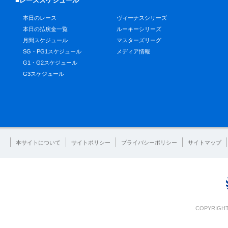
■レーススケジュール
本日のレース
ヴィーナスシリーズ
本日の払戻金一覧
ルーキーシリーズ
月間スケジュール
マスターズリーグ
SG・PG1スケジュール
メディア情報
G1・G2スケジュール
G3スケジュール
本サイトについて
サイトポリシー
プライバシーポリシー
サイトマップ
COPYRIGHT 