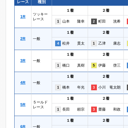
レース
種別
１着
２着
ツッキー
1R
レース
山本 隆幸
町田 洸希
1
2
１着
２着
2R
一般
松井 貫太
乙津 康志
4
1
１着
２着
3R
一般
橋口 真樹
伊藤 啓三
1
5
１着
２着
4R
一般
橋本 年光
小川 竜太朗
1
3
１着
２着
５ールド
5R
レース
長田 頼宗
齋藤 和政
1
3
１着
２着
6R
一般