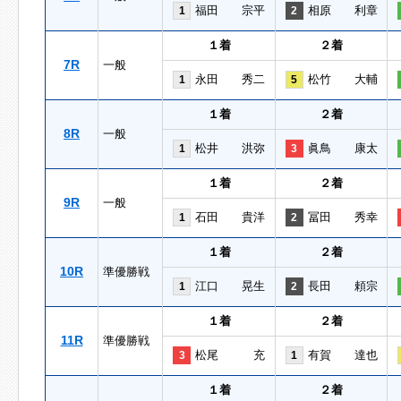
福田 宗平
相原 利章
1
2
１着
２着
7R
一般
永田 秀二
松竹 大輔
1
5
１着
２着
8R
一般
松井 洪弥
眞鳥 康太
1
3
１着
２着
9R
一般
石田 貴洋
冨田 秀幸
1
2
１着
２着
10R
準優勝戦
江口 晃生
長田 頼宗
1
2
１着
２着
11R
準優勝戦
松尾 充
有賀 達也
3
1
１着
２着