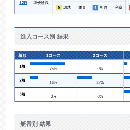
12R
準優勝戦
堀越 雄貴
相原 利章
5
4
進入コース別 結果
着順
1コース
2コース
1着
75%
0%
2着
16%
33%
3着
0%
0%
艇番別 結果