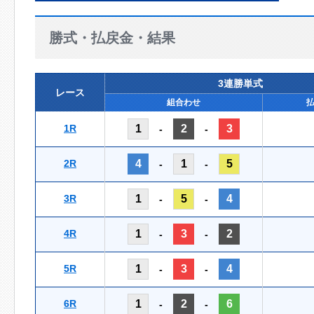
勝式・払戻金・結果
3連勝単式
レース
組合わせ
1R
1
2
3
-
-
2R
4
1
5
-
-
3R
1
5
4
-
-
4R
1
3
2
-
-
5R
1
3
4
-
-
6R
1
2
6
-
-