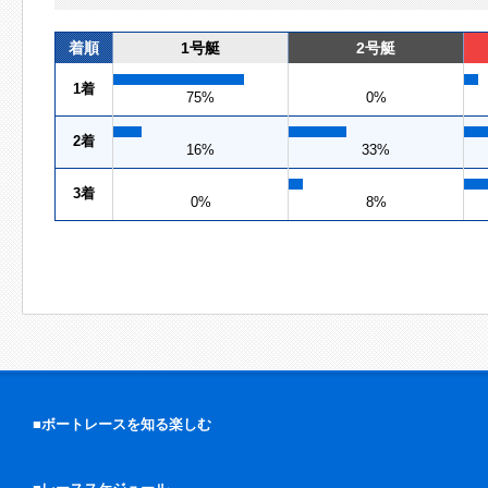
着順
1号艇
2号艇
1着
75%
0%
2着
16%
33%
3着
0%
8%
■ボートレースを知る楽しむ