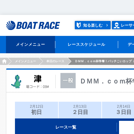
知る楽しむ
レーサ
メインメニュー
レーススケジュール
デ
HOME
メインメニュー
本日のレース
ＤＭＭ．ｃｏｍ杯争奪！バッチこいカップ
ＤＭＭ．ｃｏｍ杯
2月12日
2月13日
2月14日
初日
２日目
３日目
レース一覧