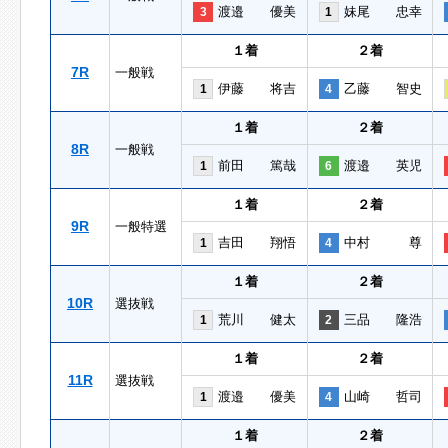
渡邉 優美
妹尾 忠幸
3
1
１着
２着
7R
一般戦
伊藤 将吉
乙藤 智史
1
4
１着
２着
8R
一般戦
前田 篤哉
渡邉 英児
1
6
１着
２着
9R
一般特選
吉田 翔悟
中村 尊
1
4
１着
２着
10R
選抜戦
荒川 健太
三品 隆浩
1
2
１着
２着
11R
選抜戦
渡邉 優美
山崎 哲司
1
4
１着
２着