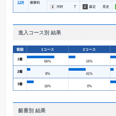
12R
優勝戦
河村 了
森定 晃史
1
2
進入コース別 結果
着順
1コース
2コース
1着
66%
16%
2着
8%
41%
3着
16%
0%
艇番別 結果