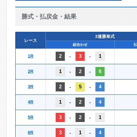
勝式・払戻金・結果
3連勝単式
レース
組合わせ
1R
2
3
1
-
-
2R
1
2
6
-
-
3R
2
5
4
-
-
4R
1
2
4
-
-
5R
3
2
1
-
-
6R
3
1
4
-
-