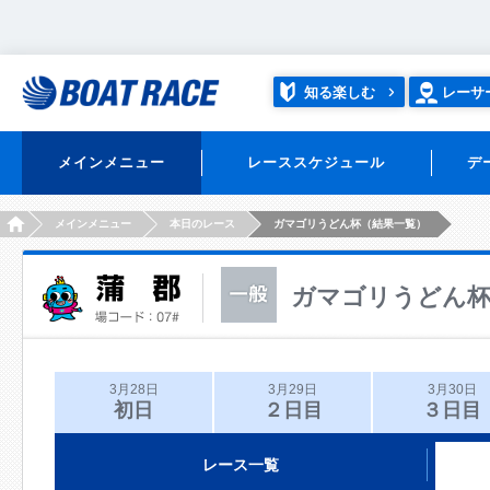
知る楽しむ
レーサ
メインメニュー
レーススケジュール
デ
HOME
メインメニュー
本日のレース
ガマゴリうどん杯（結果一覧）
ガマゴリうどん
3月28日
3月29日
3月30日
初日
２日目
３日目
レース一覧