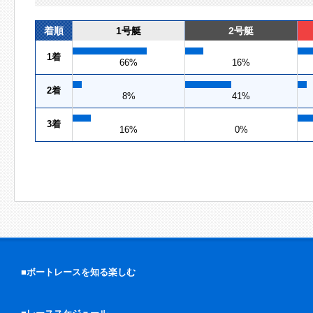
着順
1号艇
2号艇
1着
66%
16%
2着
8%
41%
3着
16%
0%
■ボートレースを知る楽しむ