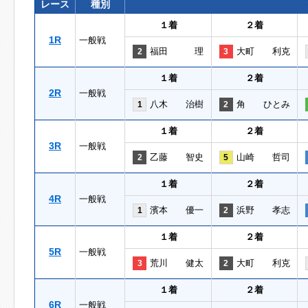
レース
種別
１着
２着
1R
一般戦
福田 理
大町 利克
2
3
１着
２着
2R
一般戦
八木 治樹
角 ひとみ
1
2
１着
２着
3R
一般戦
乙藤 智史
山崎 哲司
2
5
１着
２着
4R
一般戦
濱本 優一
浜野 孝志
1
2
１着
２着
5R
一般戦
荒川 健太
大町 利克
3
2
１着
２着
6R
一般戦