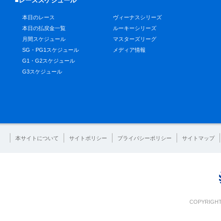
■レーススケジュール
本日のレース
ヴィーナスシリーズ
本日の払戻金一覧
ルーキーシリーズ
月間スケジュール
マスターズリーグ
SG・PG1スケジュール
メディア情報
G1・G2スケジュール
G3スケジュール
本サイトについて
サイトポリシー
プライバシーポリシー
サイトマップ
COPYRIGHT 