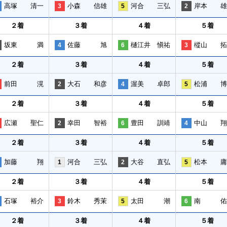
高塚 清一
小森 信雄
河合 三弘
岸本 雄
3
5
2
２着
３着
４着
５着
坂東 満
佐藤 旭
樋江井 愼祐
樅山 拓
4
6
3
２着
３着
４着
５着
前田 滉
大石 和彦
渥美 卓郎
松浦 博
2
4
5
２着
３着
４着
５着
広瀬 聖仁
幸田 智裕
豊田 訓靖
中山 翔
2
6
4
２着
３着
４着
５着
加藤 翔
河合 三弘
大谷 直弘
松本 庸
1
2
5
２着
３着
４着
５着
石塚 裕介
鈴木 秀茉
太田 潮
南 佑
3
5
6
２着
３着
４着
５着