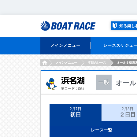
知る楽し
メインメニュー
レーススケジュ
HOME
メインメニュー
本日のレース
オールＢ級東
オール
2月7日
2月8日
初日
２日目
レース一覧