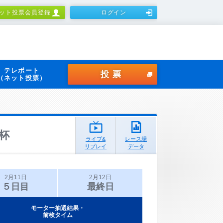
ット投票会員登録
ログイン
テレボート
投票
（ネット投票）
杯
ライブ&
レース場
リプレイ
データ
2月11日
2月12日
５日目
最終日
モーター抽選結果・
前検タイム