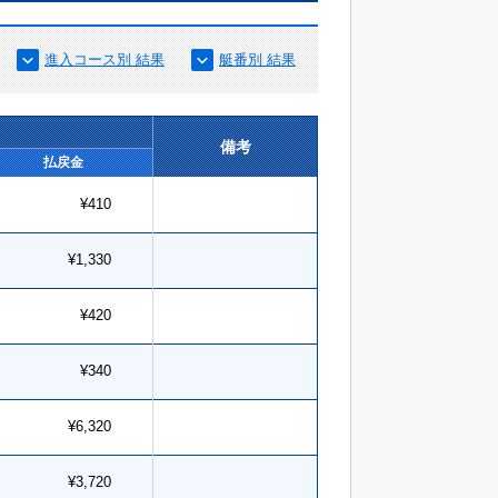
進入コース別 結果
艇番別 結果
備考
払戻金
¥410
¥1,330
¥420
¥340
¥6,320
¥3,720