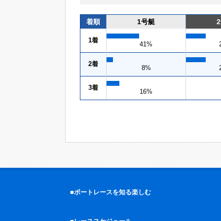
着順
1号艇
1着
41%
2着
8%
3着
16%
■ボートレースを知る楽しむ