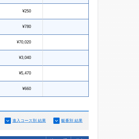
¥250
¥780
¥70,020
¥3,040
¥5,470
¥660
進入コース別 結果
艇番別 結果