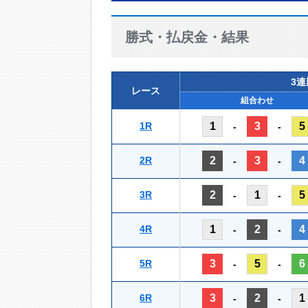
勝式・払戻金・結果
3
レース
組合わせ
1R
1
3
5
-
-
2R
2
3
4
-
-
3R
2
1
5
-
-
4R
1
2
4
-
-
5R
3
5
6
-
-
6R
3
2
1
-
-