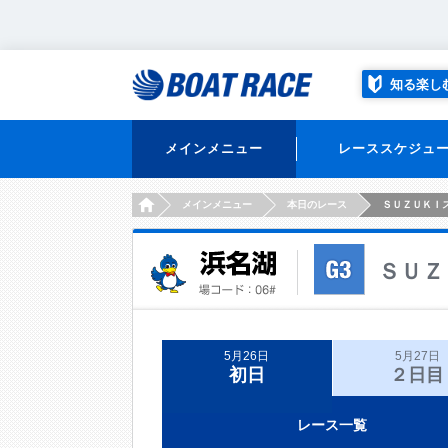
知る楽し
メインメニュー
レーススケジュ
HOME
メインメニュー
本日のレース
ＳＵＺＵＫＩ
ＳＵＺ
5月26日
5月27日
初日
２日目
レース一覧