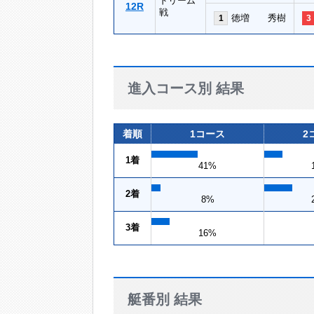
ドリーム
12R
戦
徳増 秀樹
1
3
進入コース別 結果
着順
1コース
2
1着
41%
2着
8%
3着
16%
艇番別 結果