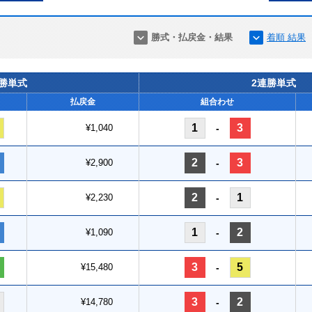
勝式・払戻金・結果
着順 結果
連勝単式
2連勝単式
払戻金
組合わせ
1
3
¥1,040
-
2
3
¥2,900
-
2
1
¥2,230
-
1
2
¥1,090
-
3
5
¥15,480
-
3
2
¥14,780
-