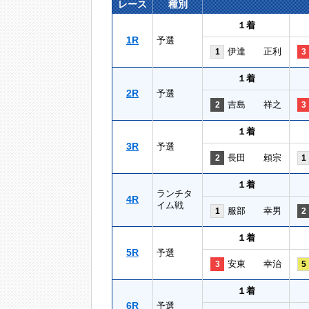
レース
種別
１着
1R
予選
伊達 正利
1
3
１着
2R
予選
吉島 祥之
2
3
１着
3R
予選
長田 頼宗
2
1
１着
ランチタ
4R
イム戦
服部 幸男
1
2
１着
5R
予選
安東 幸治
3
5
１着
6R
予選