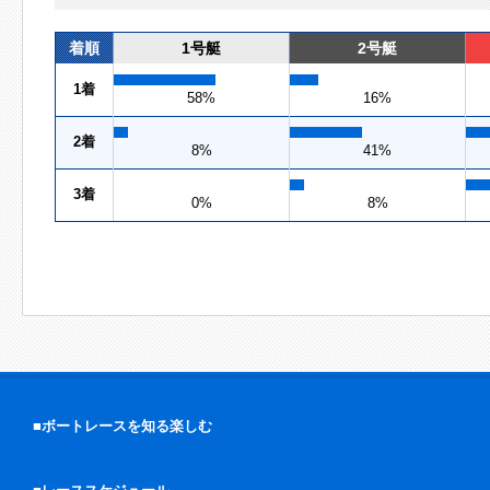
着順
1号艇
2号艇
1着
58%
16%
2着
8%
41%
3着
0%
8%
■ボートレースを知る楽しむ