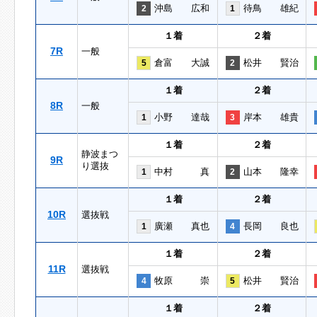
沖島 広和
待鳥 雄紀
2
1
１着
２着
7R
一般
倉富 大誠
松井 賢治
5
2
１着
２着
8R
一般
小野 達哉
岸本 雄貴
1
3
１着
２着
静波まつ
9R
り選抜
中村 真
山本 隆幸
1
2
１着
２着
10R
選抜戦
廣瀬 真也
長岡 良也
1
4
１着
２着
11R
選抜戦
牧原 崇
松井 賢治
4
5
１着
２着