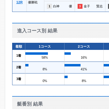
12R
優勝戦
白神 優
金子 賢志
1
3
進入コース別 結果
着順
1コース
2コース
1着
58%
16%
2着
8%
41%
3着
0%
8%
艇番別 結果