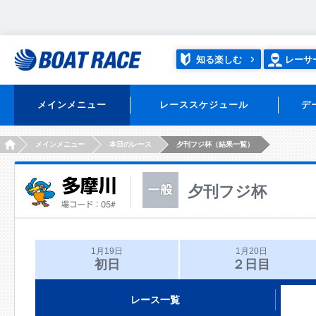
知る楽しむ
レーサ
メインメニュー
レーススケジュール
デ
HOME
メインメニュー
本日のレース
夕刊フジ杯（結果一覧）
夕刊フジ杯
1月19日
1月20日
初日
２日目
レース一覧