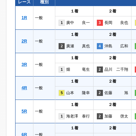
レース
種別
１着
２着
1R
一般
廣中 良一
長岡 良也
1
3
１着
２着
2R
一般
廣瀬 真也
沖島 広和
2
4
１着
２着
3R
一般
畑 竜生
品川 二千翔
1
2
１着
２着
4R
一般
山本 隆幸
佐藤 旭
5
2
１着
２着
5R
一般
海老澤 泰行
加藤 啓太
1
2
１着
２着
6R
一般