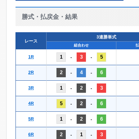
勝式・払戻金・結果
3連勝単式
レース
組合わせ
1R
1
3
5
-
-
2R
2
4
6
-
-
3R
1
2
3
-
-
4R
5
2
6
-
-
5R
1
2
6
-
-
6R
2
1
3
-
-