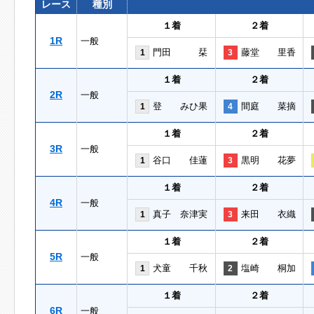
レース
種別
１着
２着
1R
一般
門田 栞
藤堂 里香
1
3
１着
２着
2R
一般
登 みひ果
間庭 菜摘
1
4
１着
２着
3R
一般
谷口 佳蓮
黒明 花夢
1
3
１着
２着
4R
一般
真子 奈津実
来田 衣織
1
3
１着
２着
5R
一般
犬童 千秋
塩崎 桐加
1
2
１着
２着
6R
一般