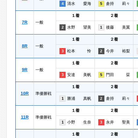
清水 愛海
倉持 莉々
4
5
１着
２着
7R
一般
水野 望美
後藤 美翼
2
1
１着
２着
8R
一般
松本 怜
今井 裕梨
3
2
１着
２着
9R
一般
安達 美帆
門田 栞
3
5
１着
２着
10R
準優勝戦
勝浦 真帆
倉持 莉々
1
2
１着
２着
11R
準優勝戦
小野 生奈
永井 聖美
1
3
１着
２着