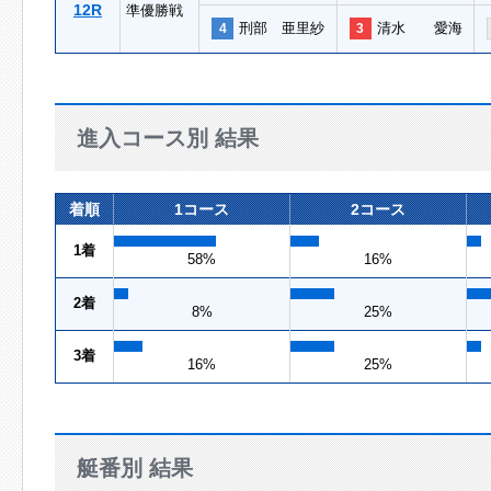
12R
準優勝戦
刑部 亜里紗
清水 愛海
4
3
進入コース別 結果
着順
1コース
2コース
1着
58%
16%
2着
8%
25%
3着
16%
25%
艇番別 結果