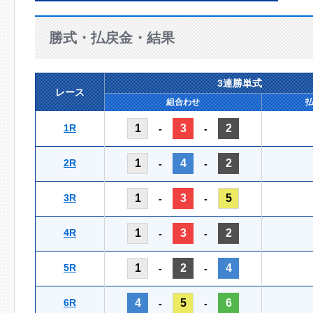
勝式・払戻金・結果
3連勝単式
レース
組合わせ
1R
1
3
2
-
-
2R
1
4
2
-
-
3R
1
3
5
-
-
4R
1
3
2
-
-
5R
1
2
4
-
-
6R
4
5
6
-
-