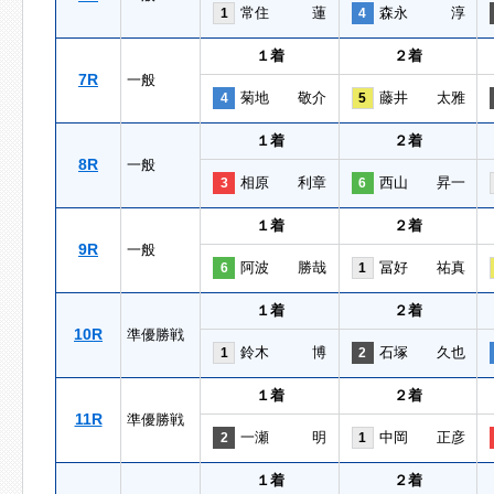
常住 蓮
森永 淳
1
4
１着
２着
7R
一般
菊地 敬介
藤井 太雅
4
5
１着
２着
8R
一般
相原 利章
西山 昇一
3
6
１着
２着
9R
一般
阿波 勝哉
冨好 祐真
6
1
１着
２着
10R
準優勝戦
鈴木 博
石塚 久也
1
2
１着
２着
11R
準優勝戦
一瀬 明
中岡 正彦
2
1
１着
２着