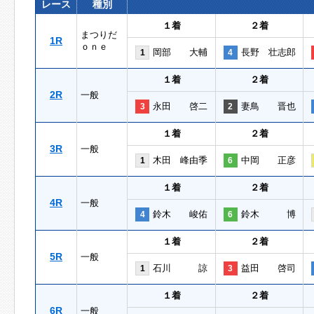
レース
種別
１着
２着
まつりだ
1R
ｏｎｅ
岡部 大輔
長野 壮志郎
1
4
１着
２着
2R
一般
永田 啓二
妻鳥 晋也
3
2
１着
２着
3R
一般
木田 峰由季
中岡 正彦
1
6
１着
２着
4R
一般
鈴木 峻佑
鈴木 博
4
6
１着
２着
5R
一般
石川 諒
益田 啓司
1
3
１着
２着
6R
一般