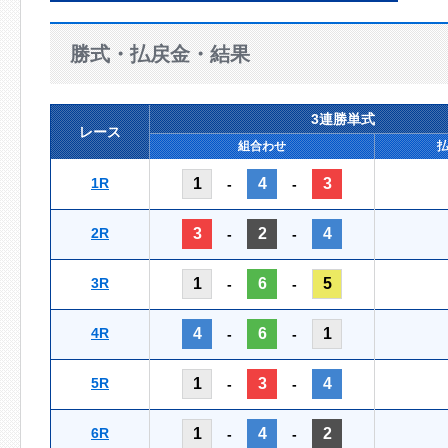
勝式・払戻金・結果
3連勝単式
レース
組合わせ
1R
1
4
3
-
-
2R
3
2
4
-
-
3R
1
6
5
-
-
4R
4
6
1
-
-
5R
1
3
4
-
-
6R
1
4
2
-
-