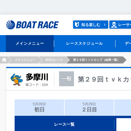
知る楽しむ
レーサ
メインメニュー
レーススケジュール
デ
HOME
メインメニュー
本日のレース
第２９回ｔｖｋカップ（結果一覧）
第２９回ｔｖｋカ
5月28日
5月29日
初日
２日目
レース一覧