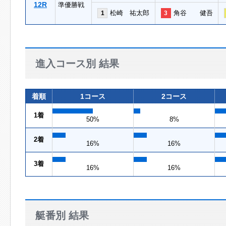
12R
準優勝戦
松崎 祐太郎
角谷 健吾
1
3
進入コース別 結果
着順
1コース
2コース
1着
50%
8%
2着
16%
16%
3着
16%
16%
艇番別 結果