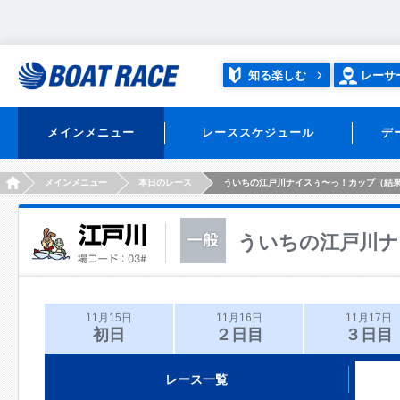
知る楽しむ
レーサ
メインメニュー
レーススケジュール
デ
HOME
メインメニュー
本日のレース
ういちの江戸川ナイスぅ〜っ！カップ（結
ういちの江戸川ナ
11月15日
11月16日
11月17日
初日
２日目
３日目
レース一覧