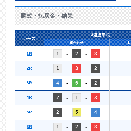
勝式・払戻金・結果
3連勝単式
レース
組合わせ
1R
1
2
3
-
-
2R
1
3
2
-
-
3R
4
6
2
-
-
4R
2
1
3
-
-
5R
2
5
4
-
-
6R
1
2
3
-
-