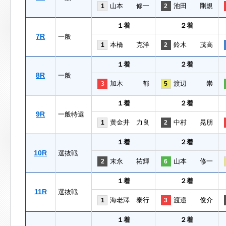
山本 修一
池田 剛規
1
2
１着
２着
7R
一般
本橋 克洋
鈴木 茂高
1
2
１着
２着
8R
一般
加木 郁
渡辺 崇
3
5
１着
２着
9R
一般特選
黄金井 力良
中村 晃朋
1
2
１着
２着
10R
選抜戦
末永 祐輝
山本 修一
2
6
１着
２着
11R
選抜戦
海老澤 泰行
渡邉 俊介
1
3
１着
２着