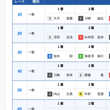
レース
種別
１着
２着
1R
一般
大月 遊雅
川崎 誠志
1
2
１着
２着
2R
一般
浮田 圭浩
向井田 直弥
1
3
１着
２着
3R
一般
加木 郁
海老澤 泰行
4
6
１着
２着
4R
一般
川崎 智幸
齋藤 勇
2
1
１着
２着
5R
一般
内山 文典
中村 晃朋
2
5
１着
２着
6R
一般