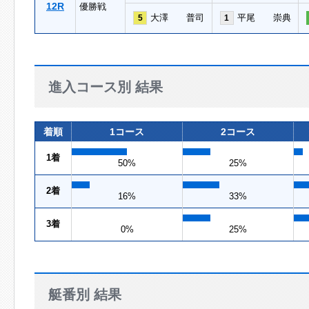
12R
優勝戦
大澤 普司
平尾 崇典
5
1
進入コース別 結果
着順
1コース
2コース
1着
50%
25%
2着
16%
33%
3着
0%
25%
艇番別 結果