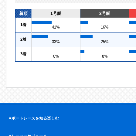
着順
1号艇
2号艇
1着
41%
16%
2着
33%
25%
3着
0%
8%
■ボートレースを知る楽しむ