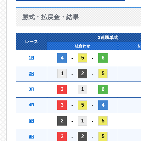
勝式・払戻金・結果
3連勝単式
レース
組合わせ
1R
4
5
6
-
-
2R
1
2
5
-
-
3R
3
1
6
-
-
4R
3
5
4
-
-
5R
2
1
5
-
-
6R
3
2
5
-
-