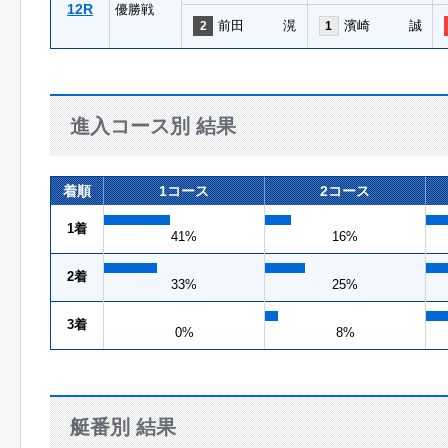
12R
優勝戦
前田 滉
濱崎 誠
2
1
進入コース別 結果
着順
1コース
2コース
1着
41%
16%
2着
33%
25%
3着
0%
8%
艇番別 結果