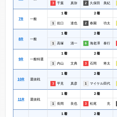
千葉 真弥
久保田 美紀
3
2
１着
２着
7R
一般
佐口 達也
春園 功太
1
2
１着
２着
8R
一般
高塚 清一
海老澤 泰行
1
6
１着
２着
9R
一般特選
内山 文典
石岡 将太
1
3
１着
２着
10R
選抜戦
平見 真彦
マイケル田代
3
1
１着
２着
11R
選抜戦
長岡 良也
松尾 充
1
3
１着
２着