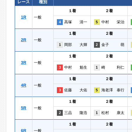
レース
種別
１着
２着
1R
一般
高塚 清一
中村 栄治
4
5
１着
２着
2R
一般
岡部 大輝
金子 萌
1
2
１着
２着
3R
一般
中村 魁生
崎 利仁
3
1
１着
２着
4R
一般
佐藤 大佑
海老澤 泰行
3
5
１着
２着
5R
一般
三品 隆浩
松村 康太
2
1
１着
２着
6R
一般