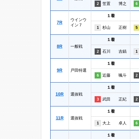
笠置 博之
2
6
１着
ウインウ
7R
イン７
杉山 正樹
1
5
１着
8R
一般戦
石川 吉鎬
2
1
１着
9R
戸田特選
近藤 颯斗
6
2
１着
10R
選抜戦
武田 正紀
3
2
１着
11R
選抜戦
大上 卓人
1
6
１着