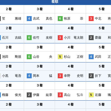
着順
２着
３着
４着
５着
笠 雅雄
吉武 真也
牧原 崇
中北 将
4
6
3
２着
３着
４着
５着
石川 吉鎬
佐竹 友樹
小川 竜太朗
齋藤 和
6
3
2
２着
３着
４着
５着
池田 剛規
山谷 央
杉山 正樹
武田 正
6
5
4
２着
３着
４着
５着
小黒 竜吾
岡本 猛
幸野 史明
折下 寛
4
3
2
２着
３着
４着
５着
権藤 俊光
伊藤 紘章
高山 弘斗
近藤 颯
2
3
5
２着
３着
４着
５着