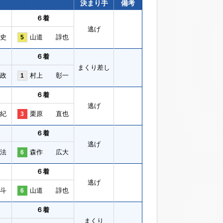
決まり手
備考
６着
逃げ
史
山道 諄也
5
６着
まくり差し
政
村上 彰一
1
６着
逃げ
紀
栗原 直也
3
６着
逃げ
法
森作 広大
6
６着
逃げ
斗
山道 諄也
6
６着
まくり