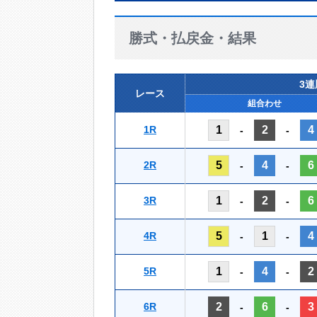
勝式・払戻金・結果
3
レース
組合わせ
1R
1
2
4
-
-
2R
5
4
6
-
-
3R
1
2
6
-
-
4R
5
1
4
-
-
5R
1
4
2
-
-
6R
2
6
3
-
-