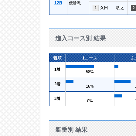
12R
優勝戦
久田 敏之
1
2
進入コース別 結果
着順
1コース
2
1着
58%
2着
16%
3着
0%
艇番別 結果