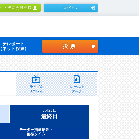
ット投票会員登録
ログイン
テレボート
投票
（ネット投票）
ライブ&
レース場
リプレイ
データ
6月23日
最終日
モーター抽選結果・
前検タイム