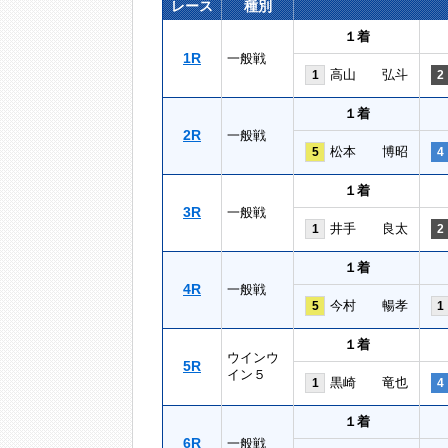
レース
種別
１着
1R
一般戦
高山 弘斗
1
2
１着
2R
一般戦
松本 博昭
5
4
１着
3R
一般戦
井手 良太
1
2
１着
4R
一般戦
今村 暢孝
5
1
１着
ウインウ
5R
イン５
黒崎 竜也
1
4
１着
6R
一般戦