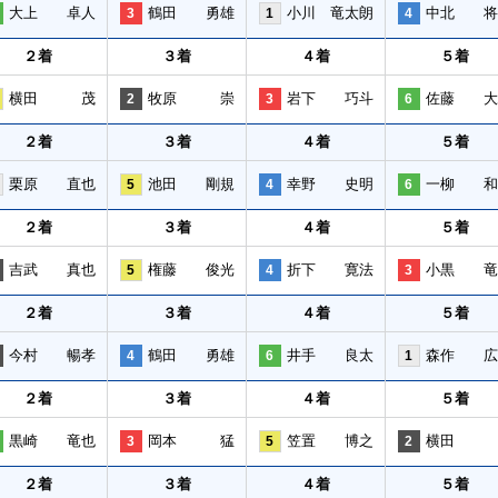
大上 卓人
鶴田 勇雄
小川 竜太朗
中北 将
3
1
4
２着
３着
４着
５着
横田 茂
牧原 崇
岩下 巧斗
佐藤 大
2
3
6
２着
３着
４着
５着
栗原 直也
池田 剛規
幸野 史明
一柳 和
5
4
6
２着
３着
４着
５着
吉武 真也
権藤 俊光
折下 寛法
小黒 竜
5
4
3
２着
３着
４着
５着
今村 暢孝
鶴田 勇雄
井手 良太
森作 広
4
6
1
２着
３着
４着
５着
黒崎 竜也
岡本 猛
笠置 博之
横田 
3
5
2
２着
３着
４着
５着