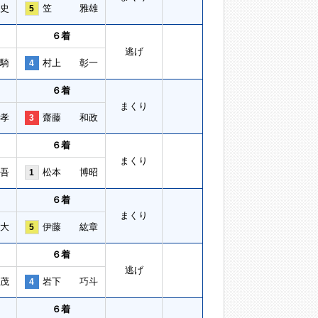
史
笠 雅雄
5
６着
逃げ
騎
村上 彰一
4
６着
まくり
孝
齋藤 和政
3
６着
まくり
吾
松本 博昭
1
６着
まくり
大
伊藤 紘章
5
６着
逃げ
茂
岩下 巧斗
4
６着