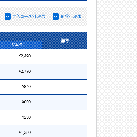
進入コース別 結果
艇番別 結果
備考
払戻金
¥2,490
¥2,770
¥840
¥660
¥250
¥1,350