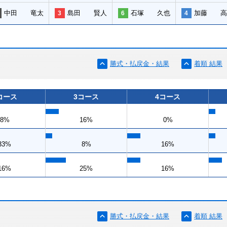
中田 竜太
島田 賢人
石塚 久也
加藤 高
3
6
4
勝式・払戻金・結果
着順 結果
コース
3コース
4コース
8%
16%
0%
33%
8%
16%
16%
25%
16%
勝式・払戻金・結果
着順 結果