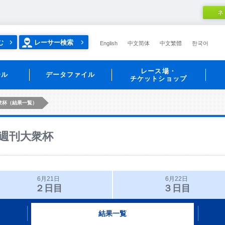
ネ
む
レーサー検索
English
中文简体
中文繁體
한국어
レース場・
ール
データファイル
チケットショップ
衆杯（結果一覧）
週刊大衆杯
6月21日
6月22日
２日目
３日目
結果一覧