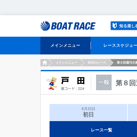
知る楽し
メインメニュー
レーススケジュ
HOME
メインメニュー
本日のレース
第８回週刊大
第８回
6月20日
初日
レース一覧