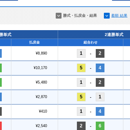
勝式・払戻金・結果
着順 結果
連勝単式
2連勝単式
払戻金
組合わせ
1
2
¥8,890
-
5
4
¥10,170
-
1
2
¥5,480
-
5
1
¥2,870
-
1
4
¥410
-
2
6
¥2,540
-