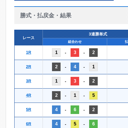
勝式・払戻金・結果
3連勝単式
レース
組合わせ
1R
1
3
2
-
-
2R
2
4
1
-
-
3R
1
3
2
-
-
4R
2
1
5
-
-
5R
4
6
2
-
-
6R
4
5
6
-
-