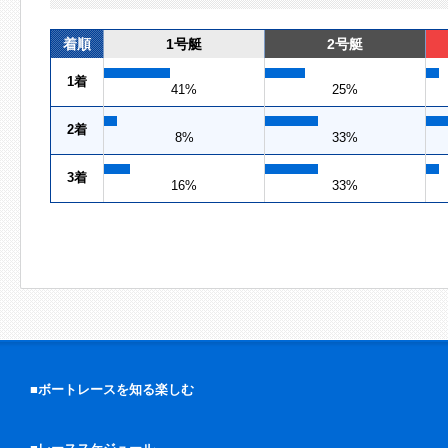
着順
1号艇
2号艇
1着
41%
25%
2着
8%
33%
3着
16%
33%
■ボートレースを知る楽しむ