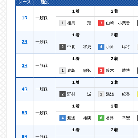
レース
種別
１着
２着
1R
一般戦
相馬 翔
山崎 小葉音
1
3
１着
２着
2R
一般戦
中北 将史
小原 聡将
2
4
１着
２着
3R
一般戦
鹿島 敏弘
鈴木 勝博
1
3
１着
２着
4R
一般戦
野村 誠
湯淺 紀香
2
1
１着
２着
5R
一般戦
渡邉 雄朗
谷津 幸宏
4
6
１着
２着
6R
一般戦