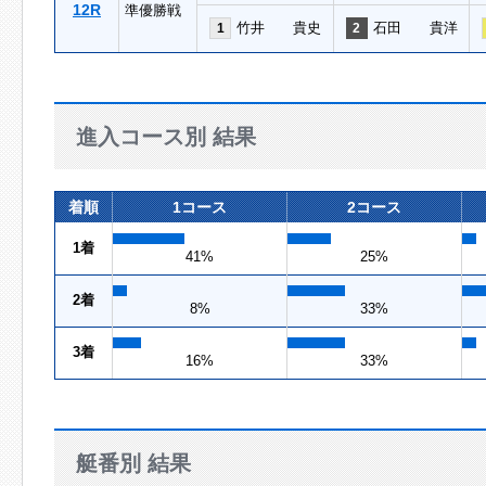
12R
準優勝戦
竹井 貴史
石田 貴洋
1
2
進入コース別 結果
着順
1コース
2コース
1着
41%
25%
2着
8%
33%
3着
16%
33%
艇番別 結果