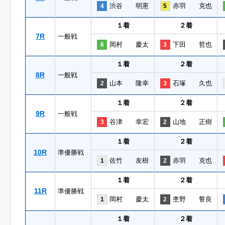
渋谷 明憲
赤羽 克也
4
5
１着
２着
7R
一般戦
岡村 慶太
下田 哲也
6
3
１着
２着
8R
一般戦
山本 隆幸
石塚 久也
2
3
１着
２着
9R
一般戦
谷津 幸宏
山地 正樹
3
2
１着
２着
10R
準優勝戦
佐竹 友樹
赤羽 克也
1
2
１着
２着
11R
準優勝戦
岡村 慶太
杢野 誓良
1
2
１着
２着